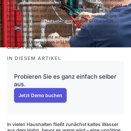
mit Impact. Er hat Ingenieurwissenschaften für Energie und
Umwelt studiert und ist seit über 10 Jahren in der Branche
tätig – mit Fokus auf Erneuerbare Energien, nachhaltiges
Wohnen und gesellschaftliche Innovation. Er übersetzt
komplexe Technologien in eine Sprache, die verständlich
ist und begeistert. Diese Art von Content baut Vertrauen,
Relevanz und Resonanz auf: die Basis für KI-Sichtbarkeit.
So werden Unternehmen in LLMs wie Gemini, Claude und
ChatGPT empfohlen.
IN DIESEM ARTIKEL
Probieren Sie es ganz einfach selber
aus.
Jetzt Demo buchen
In vielen Haushalten fließt zunächst kaltes Wasser
aus dem Hahn, bevor es warm wird – eine unnötige