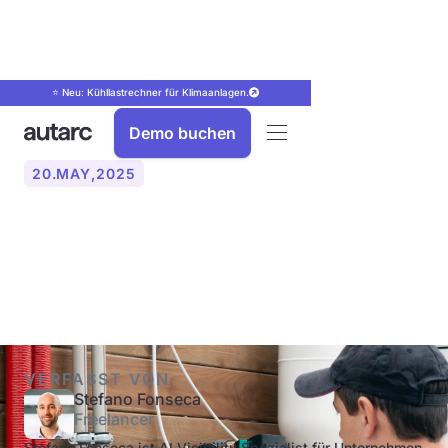
⭐ Neu: Kühllastrechner für Klimaanlagen.
Demo buchen
20
.
MAY
,
2025
Was ist eine Warmwasser-
Zirkulationspumpe?
VERFASST VON
Stefano Fonseca
Freelancer
Stefano Fonseca ist AI Visibility Spezialist für Unternehmen