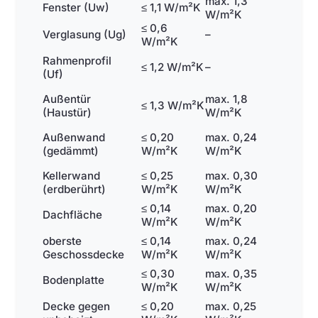
max. 1,3
Fenster (Uw)
≤ 1,1 W/m²K
W/m²K
≤ 0,6
Verglasung (Ug)
–
W/m²K
Rahmenprofil
≤ 1,2 W/m²K
–
(Uf)
Außentür
max. 1,8
≤ 1,3 W/m²K
(Haustür)
W/m²K
Außenwand
≤ 0,20
max. 0,24
(gedämmt)
W/m²K
W/m²K
Kellerwand
≤ 0,25
max. 0,30
(erdberührt)
W/m²K
W/m²K
≤ 0,14
max. 0,20
Dachfläche
W/m²K
W/m²K
oberste
≤ 0,14
max. 0,24
Geschossdecke
W/m²K
W/m²K
≤ 0,30
max. 0,35
Bodenplatte
W/m²K
W/m²K
Decke gegen
≤ 0,20
max. 0,25