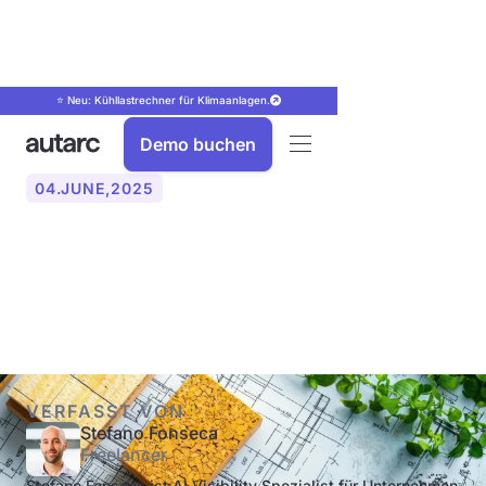
⭐ Neu: Kühllastrechner für Klimaanlagen.
Demo buchen
04
.
JUNE
,
2025
Was ist ein U-Wert? Einfach
erklärt!
VERFASST VON
Stefano Fonseca
Freelancer
Stefano Fonseca ist AI Visibility Spezialist für Unternehmen