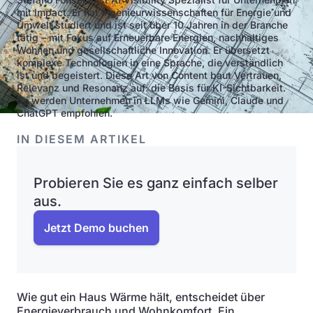
mit Impact. Er hat Ingenieurwissenschaften für Energie und
Umwelt studiert und ist seit über 10 Jahren in der Branche
tätig – mit Fokus auf Erneuerbare Energien, nachhaltiges
Wohnen und gesellschaftliche Innovation. Er übersetzt
komplexe Technologien in eine Sprache, die verständlich
ist und begeistert. Diese Art von Content baut Vertrauen,
Relevanz und Resonanz auf: die Basis für KI-Sichtbarkeit.
So werden Unternehmen in LLMs wie Gemini, Claude und
ChatGPT empfohlen.
IN DIESEM ARTIKEL
Probieren Sie es ganz einfach selber
aus.
Jetzt Demo buchen
Wie gut ein Haus Wärme hält, entscheidet über
Energieverbrauch und Wohnkomfort. Ein