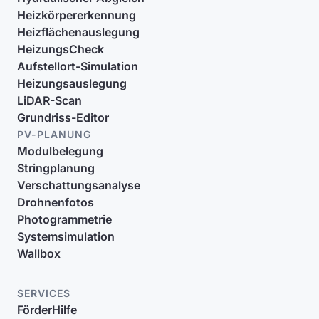
Heizkörpererkennung
Heizflächenauslegung
HeizungsCheck
Aufstellort-Simulation
Heizungsauslegung
LiDAR-Scan
Grundriss-Editor
PV-PLANUNG
Modulbelegung
Stringplanung
Verschattungsanalyse
Drohnenfotos
Photogrammetrie
Systemsimulation
Wallbox
SERVICES
FörderHilfe