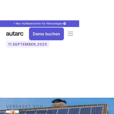
⭐ Neu: Kühllastrechner für Klimaanlagen.
Demo buchen
11
.
SEPTEMBER
,
2025
Wann gilt die
Steuerbefreiung bei PV-
Anlagen?
VERFASST VON
Stefano Fonseca