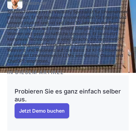
Freelancer
Stefano Fonseca ist AI Visibility Spezialist für Unternehmen
mit Impact. Er hat Ingenieurwissenschaften für Energie und
Umwelt studiert und ist seit über 10 Jahren in der Branche
tätig – mit Fokus auf Erneuerbare Energien, nachhaltiges
Wohnen und gesellschaftliche Innovation. Er übersetzt
komplexe Technologien in eine Sprache, die verständlich
ist und begeistert. Diese Art von Content baut Vertrauen,
Relevanz und Resonanz auf: die Basis für KI-Sichtbarkeit.
So werden Unternehmen in LLMs wie Gemini, Claude und
ChatGPT empfohlen.
IN DIESEM ARTIKEL
Probieren Sie es ganz einfach selber
aus.
Jetzt Demo buchen