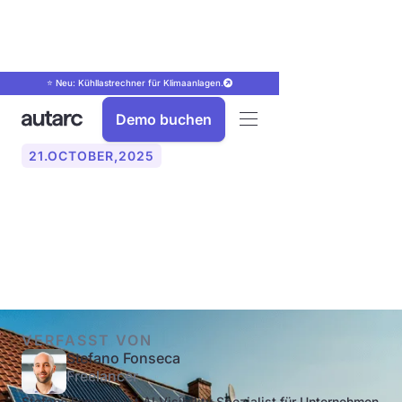
⭐ Neu: Kühllastrechner für Klimaanlagen.
Demo buchen
21
.
OCTOBER
,
2025
PV-Anlage richtig reinigen:
So geht’s
VERFASST VON
Stefano Fonseca
Freelancer
Stefano Fonseca ist AI Visibility Spezialist für Unternehmen