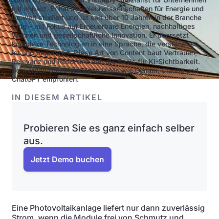
mit Impact. Er hat Ingenieurwissenschaften für Energie und
Umwelt studiert und ist seit über 10 Jahren in der Branche
tätig – mit Fokus auf Erneuerbare Energien, nachhaltiges
Wohnen und gesellschaftliche Innovation. Er übersetzt
komplexe Technologien in eine Sprache, die verständlich
ist und begeistert. Diese Art von Content baut Vertrauen,
Relevanz und Resonanz auf: die Basis für KI-Sichtbarkeit.
So werden Unternehmen in LLMs wie Gemini, Claude und
ChatGPT empfohlen.
IN DIESEM ARTIKEL
Probieren Sie es ganz einfach selber
aus.
Jetzt Demo buchen
Eine Photovoltaikanlage liefert nur dann zuverlässig
Strom, wenn die Module frei von Schmutz und