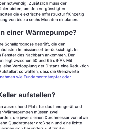
ber notwendig. Zusätzlich muss der
hler bieten, um den vergünstigten
lten die elektrische Infrastruktur frühzeitig
erung von bis zu sechs Monaten einplanen.
nen einer Wärmepumpe?
e Schallprognose geprüft, die den
nächsten Immissionsort berücksichtigt. In
m Fenster des Nachbarn ankommen. Der
 liegt zwischen 50 und 65 dB(A). Mit
i eine Verdopplung der Distanz eine Reduktion
Aufstellort so wählen, dass die Grenzwerte
ßnahmen wie Fundamentdämpfer oder
ller aufstellen?
n ausreichend Platz für das Innengerät und
asser-Wärmepumpen müssen zwei
erden, die jeweils einen Durchmesser von etwa
zehn Quadratmeter groß sein und eine lichte
ignen sich besonders gut für die