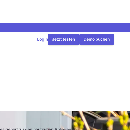
Login
Jetzt testen
Demo buchen
 für eine
 gehört zu den häufigsten Anliegen im