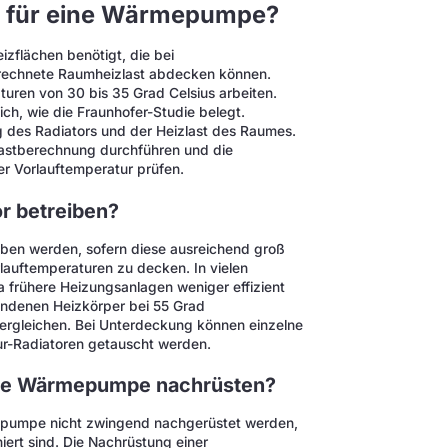
h für eine Wärmepumpe?
zflächen benötigt, die bei
erechnete Raumheizlast abdecken können.
aturen von 30 bis 35 Grad Celsius arbeiten.
ich, wie die Fraunhofer-Studie belegt.
ng des Radiators und der Heizlast des Raumes.
zlastberechnung durchführen und die
r Vorlauftemperatur prüfen.
r betreiben?
ben werden, sofern diese ausreichend groß
rlauftemperaturen zu decken. In vielen
a frühere Heizungsanlagen weniger effizient
rhandenen Heizkörper bei 55 Grad
ergleichen. Bei Unterdeckung können einzelne
r-Radiatoren getauscht werden.
ine Wärmepumpe nachrüsten?
epumpe nicht zwingend nachgerüstet werden,
ert sind. Die Nachrüstung einer