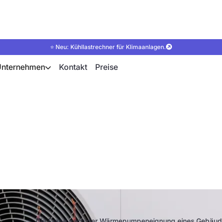
⭐ Neu: Kühllastrechner für Klimaanlagen.
Unternehmen
Kontakt
Preise
prüfen, ob ein Haus
geeignet ist?
Die Frage nach der Wärmepumpeneignung eines Gebäudes