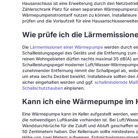
Hausanschluss ist eine Erweiterung durch den Netzbetrei
Zählerschrank Platz für einen separaten Wärmepumpenzä
Wärmepumpenstromtarif nutzen zu können. Installateure sol
prüfen und die Vorlaufzeit für eine Hausanschlusserweit
Wie prüfe ich die Lärmemissio
Die
Lärmemissionen einer Wärmepumpe
werden durch ein
Schallleistungspegel des Geräts und die Entfernung zum 
reinen Wohngebieten dürfen nachts maximal 35 dB(A) a
Schallleistungspegel moderner Luft/Wasser-Wärmepumpen
zunehmender Entfernung nimmt der Schallpegel ab, wobe
um etwa sechs Dezibel bewirkt. Installateure sollten den 
sicher eingehalten werden und ggf.
schallmindernde Ma
Schallschutzhauben
einplanen.
Kann ich eine Wärmepumpe im Ke
Eine Wärmepumpe kann im Keller aufgestellt werden, wen
die notwendigen Luftkanäle vorhanden ist. Bei Luft/W
Wanddurchbrüche für die Zuluft und Abluft geschaffen w
50 Zentimetern haben. Der Kellerraum sollte mindestens 
Höhe von zwei Metern aufweisen. Erdreichwärmepumpen e