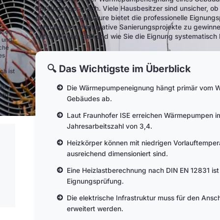
Beratungsgespräch. Viele Hausbesitzer sind unsicher, ob
erfüllt. Für Installateure bietet die professionelle Eignu
aufzubauen und lukrative Sanierungsprojekte zu gewinnen.
ehmen
entscheidend sind und wie Sie die Eignung systematisch
e und
nche
es
🔍 Das Wichtigste im Überblick
ch ist
it.
Die Wärmepumpeneignung hängt primär vom Wä
und
Gebäudes ab.
Laut Fraunhofer ISE erreichen Wärmepumpen im 
Jahresarbeitszahl von 3,4.
Heizkörper können mit niedrigen Vorlauftemper
ausreichend dimensioniert sind.
Eine Heizlastberechnung nach DIN EN 12831 ist
Eignungsprüfung.
Die elektrische Infrastruktur muss für den An
erweitert werden.