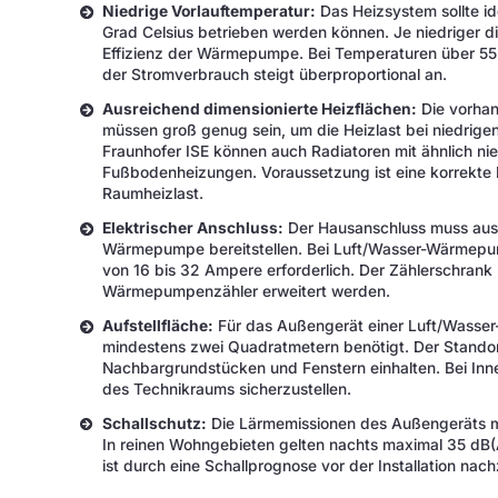
Niedrige Vorlauftemperatur:
Das Heizsystem sollte id
Grad Celsius betrieben werden können. Je niedriger di
Effizienz der Wärmepumpe. Bei Temperaturen über 55 G
der Stromverbrauch steigt überproportional an.
Ausreichend dimensionierte Heizflächen:
Die vorhan
müssen groß genug sein, um die Heizlast bei niedrige
Fraunhofer ISE können auch Radiatoren mit ähnlich n
Fußbodenheizungen. Voraussetzung ist eine korrekte D
Raumheizlast.
Elektrischer Anschluss:
Der Hausanschluss muss ausr
Wärmepumpe bereitstellen. Bei Luft/Wasser-Wärmepum
von 16 bis 32 Ampere erforderlich. Der Zählerschrank 
Wärmepumpenzähler erweitert werden.
Aufstellfläche:
Für das Außengerät einer Luft/Wasse
mindestens zwei Quadratmetern benötigt. Der Stando
Nachbargrundstücken und Fenstern einhalten. Bei Inne
des Technikraums sicherzustellen.
Schallschutz:
Die Lärmemissionen des Außengeräts m
In reinen Wohngebieten gelten nachts maximal 35 dB(
ist durch eine Schallprognose vor der Installation nac