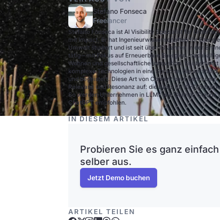
Stefano Fonseca
Freelancer
Stefano Fonseca ist AI Visibility Spezialist für Untern
mit Impact. Er hat Ingenieurwissenschaften für Energi
Umwelt studiert und ist seit über 10 Jahren in der Bra
tätig – mit Fokus auf Erneuerbare Energien, nachhaltig
Wohnen und gesellschaftliche Innovation. Er übersetzt
komplexe Technologien in eine Sprache, die verständli
und begeistert. Diese Art von Content baut Vertrauen,
Relevanz und Resonanz auf: die Basis für KI-Sichtbarke
So werden Unternehmen in LLMs wie Gemini, Claude 
ChatGPT empfohlen.
IN DIESEM ARTIKEL
Probieren Sie es ganz einfach
selber aus.
Jetzt Demo buchen
ARTIKEL TEILEN