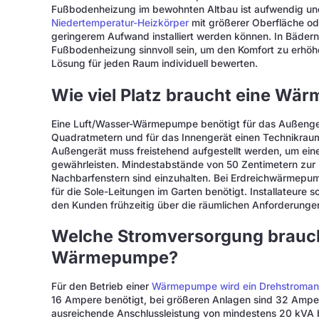
Fußbodenheizung im bewohnten Altbau ist aufwendig und t
Niedertemperatur-Heizkörper
mit größerer Oberfläche od
geringerem Aufwand installiert werden können. In Bädern
Fußbodenheizung sinnvoll sein, um den Komfort zu erhöhen.
Lösung für jeden Raum individuell bewerten.
Wie viel Platz braucht eine W
Eine Luft/Wasser-Wärmepumpe benötigt für das Außengerä
Quadratmetern und für das Innengerät einen Technikra
Außengerät muss freistehend aufgestellt werden, um eine
gewährleisten. Mindestabstände von 50 Zentimetern zur
Nachbarfenstern sind einzuhalten. Bei Erdreichwärmepump
für die Sole-Leitungen im Garten benötigt. Installateure s
den Kunden frühzeitig über die räumlichen Anforderungen
Welche Stromversorgung brauche
Wärmepumpe?
Für den Betrieb einer
Wärmepumpe wird ein Drehstroman
16 Ampere benötigt, bei größeren Anlagen sind 32 Amper
ausreichende Anschlussleistung von mindestens 20 kVA be