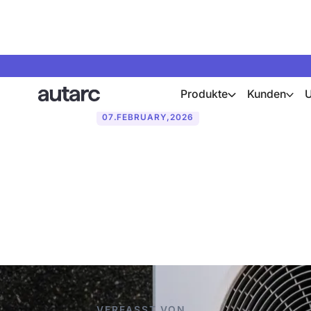
Produkte
Kunden
07
.
FEBRUARY
,
2026
Wie kann man 
Wärmepumpe 
VERFASST VON