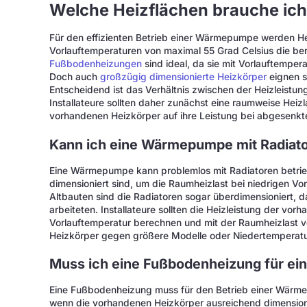
Welche Heizflächen brauche ic
Für den effizienten Betrieb einer Wärmepumpe werden Hei
Vorlauftemperaturen von maximal 55 Grad Celsius die b
Fußbodenheizungen
sind ideal, da sie mit Vorlauftemper
Doch auch
großzügig dimensionierte Heizkörper
eignen s
Entscheidend ist das Verhältnis zwischen der Heizleistu
Installateure sollten daher zunächst eine raumweise Hei
vorhandenen Heizkörper auf ihre Leistung bei abgesenkte
Kann ich eine Wärmepumpe mit Radiato
Eine Wärmepumpe kann problemlos mit Radiatoren betrie
dimensioniert sind, um die Raumheizlast bei niedrigen Vo
Altbauten sind die Radiatoren sogar überdimensioniert, d
arbeiteten. Installateure sollten die Heizleistung der vo
Vorlauftemperatur berechnen und mit der Raumheizlast v
Heizkörper gegen größere Modelle oder Niedertemperatu
Muss ich eine Fußbodenheizung für e
Eine Fußbodenheizung muss für den Betrieb einer Wärm
wenn die vorhandenen Heizkörper ausreichend dimensioni