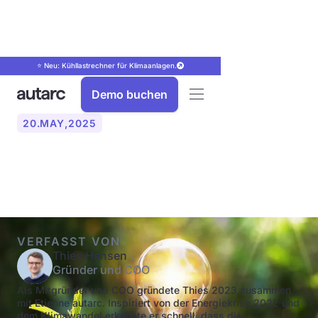
⭐ Neu: Kühllastrechner für Klimaanlagen.
Demo buchen
20
.
MAY
,
2025
Tipps zum Energiesparen
VERFASST VON
Thies Hansen
Gründer und COO
Als Mitgründer und COO gründete Thies 2023 zusammen
mit Etienne autarc. Inspiriert von der Energiekrise 2022 und
dem Klimawandel erkannte er schnell, dass die