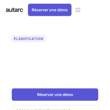
Réserver une démo
PLANIFICATION
Éditeur de plans
Visualisez et personnalisez votre projet
avec précision. Grâce à l'éditeur de
plans, vous pouvez ajuster la
disposition 2D générée
automatiquement en quelques clics, sur
la base de votre scan LiDAR 3D.
Réserver une démo
Adresse e-mail