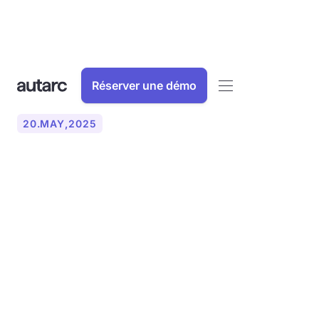
Réserver une démo
20
.
MAY
,
2025
Pourquoi l'équilibrage
hydraulique selon la
méthode B est essentiel
pour les pompes à chaleur :
effets sur la satisfaction
des propriétaires et des
clients