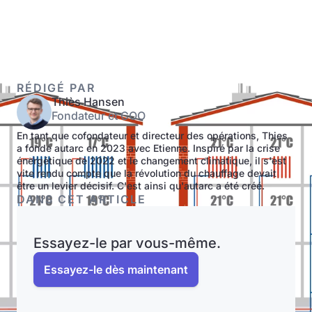
RÉDIGÉ PAR
Thiès Hansen
Fondateur et COO
En tant que cofondateur et directeur des opérations, Thies
a fondé autarc en 2023 avec Etienne. Inspiré par la crise
énergétique de 2022 et le changement climatique, il s'est
vite rendu compte que la révolution du chauffage devait
être un levier décisif. C'est ainsi qu'autarc a été créé.
DANS CET ARTICLE
Essayez-le par vous-même.
Essayez-le dès maintenant