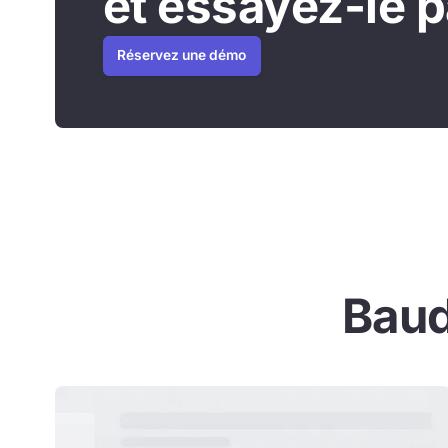
et essayez-le 
Réservez une démo
Baud