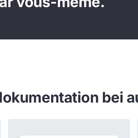
par vous-même.
okumentation bei a