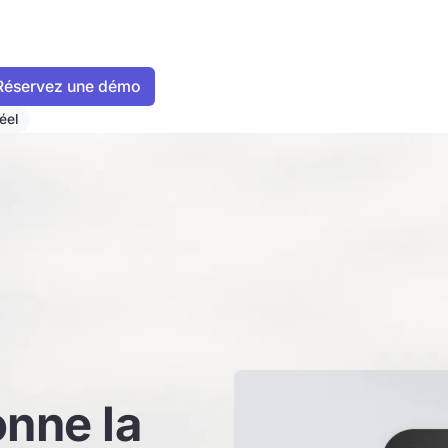
éel
nne la