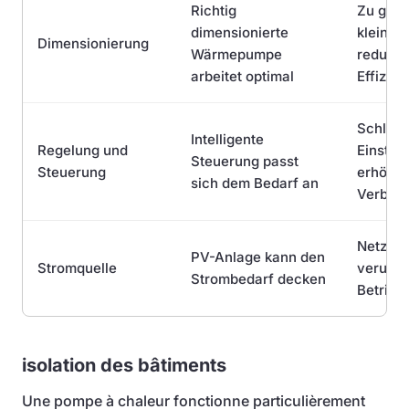
Richtig
Zu groß
dimensionierte
kleine 
Dimensionierung
Wärmepumpe
reduzier
arbeitet optimal
Effizien
Schlech
Intelligente
Regelung und
Einstel
Steuerung passt
Steuerung
erhöhe
sich dem Bedarf an
Verbra
Netzst
PV-Anlage kann den
Stromquelle
verursa
Strombedarf decken
Betrieb
isolation des bâtiments
Une pompe à chaleur fonctionne particulièrement