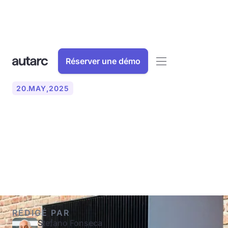
Réserver une démo
20
.
MAY
,
2025
Quelles sont les exigences
pour un rendement élevé
des pompes à chaleur ?
RÉDIGÉ PAR
Stefano Fonseca