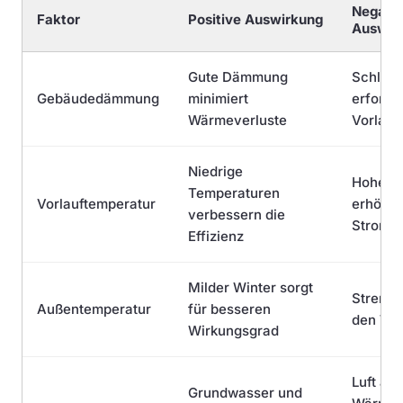
Negati
Faktor
Positive Auswirkung
Auswir
Gute Dämmung
Schlec
Gebäudedämmung
minimiert
erforde
Wärmeverluste
Vorlauf
Niedrige
Hohe T
Temperaturen
Vorlauftemperatur
erhöhe
verbessern die
Stromv
Effizienz
Milder Winter sorgt
Strenge
Außentemperatur
für besseren
den Wä
Wirkungsgrad
Luft als
Grundwasser und