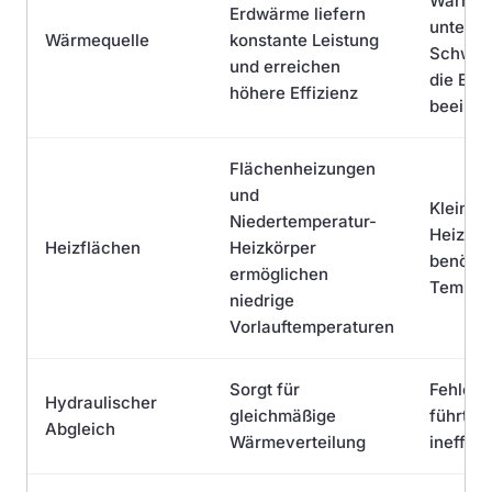
Wärmeq
Erdwärme liefern
unterli
Wärmequelle
konstante Leistung
Schwan
und erreichen
die Effi
höhere Effizienz
beeinfl
Flächenheizungen
und
Kleine 
Niedertemperatur-
Heizkör
Heizflächen
Heizkörper
benötig
ermöglichen
Temper
niedrige
Vorlauftemperaturen
Sorgt für
Fehlend
Hydraulischer
gleichmäßige
führt zu
Abgleich
Wärmeverteilung
ineffiz