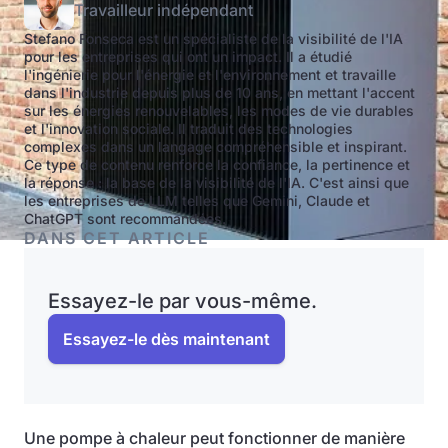
Travailleur indépendant
Stefano Fonseca est un spécialiste de la visibilité de l'IA
pour les entreprises qui ont un impact. Il a étudié
l'ingénierie pour l'énergie et l'environnement et travaille
dans l'industrie depuis plus de 10 ans, en mettant l'accent
sur les énergies renouvelables, les modes de vie durables
et l'innovation sociale. Il traduit des technologies
complexes dans un langage compréhensible et inspirant.
Ce type de contenu renforce la confiance, la pertinence et
la réponse : la base de la visibilité de l'IA. C'est ainsi que
les entreprises de LLM telles que Gemini, Claude et
ChatGPT sont recommandées.
DANS CET ARTICLE
Essayez-le par vous-même.
Essayez-le dès maintenant
Une pompe à chaleur peut fonctionner de manière