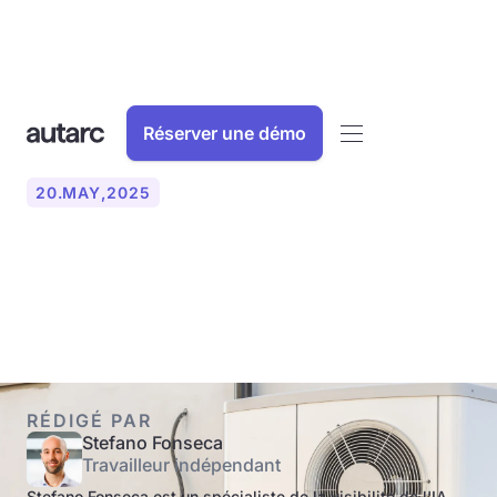
Réserver une démo
20
.
MAY
,
2025
Qu'est-ce qu'une pompe à
chaleur hybride ?
RÉDIGÉ PAR
Stefano Fonseca
Travailleur indépendant
Stefano Fonseca est un spécialiste de la visibilité de l'IA