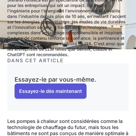
pour les entreprises qui ont un impact. Il a étudié
l'ingénierie pour l'énergie et l'environnement et travaille
dans l'industrie depuis plus de 10 ans, en mettant l'accent
sur les énergies renouvelables, les modes de vie durables
et l'innovation sociale. Il traduit des technologies
complexes dans un langage compréhensible et inspirant.
Ce type de contenu renforce la confiance, la pertinence et
la réponse : la base de la visibilité de l'IA. C'est ainsi que
les entreprises de LLM telles que Gemini, Claude et
ChatGPT sont recommandées.
DANS CET ARTICLE
Essayez-le par vous-même.
Essayez-le dès maintenant
Les pompes à chaleur sont considérées comme la
technologie de chauffage du futur, mais tous les
bâtiments ne sont pas conçus de manière optimale à