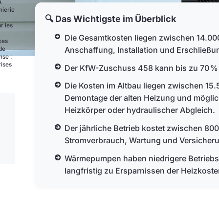
A
nierie
🔍 Das Wichtigste im Überblick
r les
Die Gesamtkosten liegen zwischen 14.000
xes
Anschaffung, Installation und Erschließ
de
nse :
rises
Der KfW-Zuschuss 458 kann bis zu 70 % 
Die Kosten im Altbau liegen zwischen 15.
Demontage der alten Heizung und mögli
Heizkörper oder hydraulischer Abgleich.
Der jährliche Betrieb kostet zwischen 8
Stromverbrauch, Wartung und Versicher
Wärmepumpen haben niedrigere Betriebs
langfristig zu Ersparnissen der Heizkoste