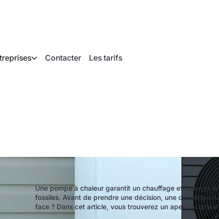
treprises
Contacter
Les tarifs
e une pompe à chal
Une pompe à chaleur garantit un chauffage efficace et u
fossiles. Avant de prendre une décision, une question cru
face ? Dans cet article, vous trouverez un aperçu comple