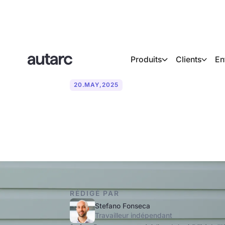
Produits
Clients
En
20
.
MAY
,
2025
Combien coût
RÉDIGÉ PAR
Stefano Fonseca
Travailleur indépendant