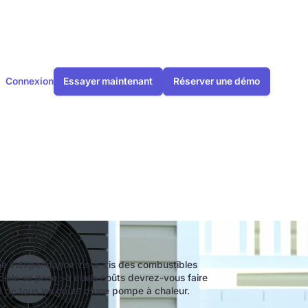
Connexion
Essayer maintenant
Réserver une démo
eur en 2025 ?
ne indépendance vis-à-vis des combustibles
ciale se pose : à quels coûts devrez-vous faire
t de tous les coûts d'une pompe à chaleur.