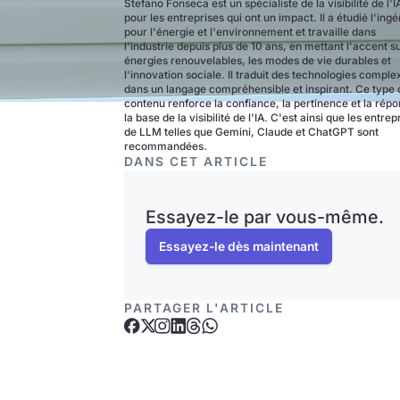
Stefano Fonseca est un spécialiste de la visibilité de l'I
pour les entreprises qui ont un impact. Il a étudié l'ingé
pour l'énergie et l'environnement et travaille dans
l'industrie depuis plus de 10 ans, en mettant l'accent su
énergies renouvelables, les modes de vie durables et
l'innovation sociale. Il traduit des technologies comple
dans un langage compréhensible et inspirant. Ce type 
contenu renforce la confiance, la pertinence et la répo
la base de la visibilité de l'IA. C'est ainsi que les entrep
de LLM telles que Gemini, Claude et ChatGPT sont
recommandées.
DANS CET ARTICLE
Essayez-le par vous-même.
Essayez-le dès maintenant
PARTAGER L'ARTICLE