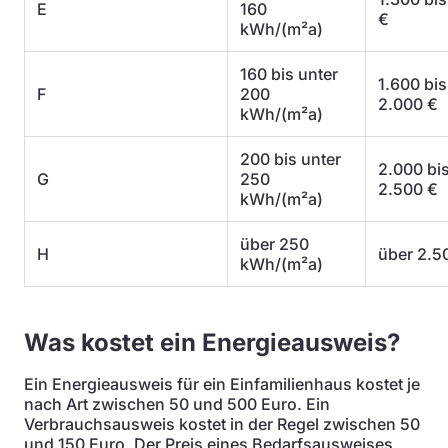
E
160
€
kWh/(m²a)
160 bis unter
1.600 bis
F
200
2.000 €
kWh/(m²a)
200 bis unter
2.000 bi
G
250
2.500 €
kWh/(m²a)
über 250
H
über 2.5
kWh/(m²a)
Was kostet ein Energieausweis?
Ein Energieausweis für ein Einfamilienhaus kostet je
nach Art zwischen 50 und 500 Euro. Ein
Verbrauchsausweis kostet in der Regel zwischen 50
und 150 Euro. Der Preis eines Bedarfsausweises