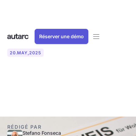
Réserver une démo
20
.
MAY
,
2025
Qu'est-ce qu'un certificat
énergétique ? Expliqué
simplement !
RÉDIGÉ PAR
Stefano Fonseca