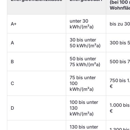
(bei 100
Wohnflä
unter 30
A+
bis zu 3
kWh/(m²a)
30 bis unter
A
300 bis 
50 kWh/(m²a)
50 bis unter
B
500 bis 
75 kWh/(m²a)
75 bis unter
750 bis 
C
100
€
kWh/(m²a)
100 bis unter
1.000 bis
D
130
€
kWh/(m²a)
130 bis unter
1.300 bis