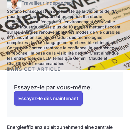
Travailleur indépendant
Stefano Fonseca est un spécialiste de la visibilité de l'IA
pour les entreprises qui ont un impact. Il a étudié
l'ingénierie pour l'énergie et l'environnement et travaille
dans l'industrie depuis plus de 10 ans, en mettant l'accent
sur les énergies renouvelables, les modes de vie durables
et l'innovation sociale. Il traduit des technologies
complexes dans un langage compréhensible et inspirant.
Ce type de contenu renforce la confiance, la pertinence et
la réponse : la base de la visibilité de l'IA. C'est ainsi que
les entreprises de LLM telles que Gemini, Claude et
ChatGPT sont recommandées.
DANS CET ARTICLE
Essayez-le par vous-même.
Essayez-le dès maintenant
Energieeffizienz spielt zunehmend eine zentrale