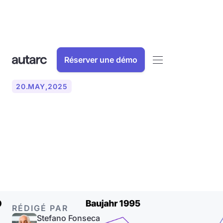
Réserver une démo
20
.
MAY
,
2025
Qu'est-ce qu'un calcul de
charge thermique ?
Expliqué simplement !
RÉDIGÉ PAR
Stefano Fonseca