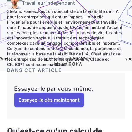
Travailleur indépendant
Stefano Fonseca est un spécialiste de la visibilité de l'IA
pour les entreprises qui ont un impact. Il a étudié
l'ingénierie pour l'énergie et l'environnement et travaille
dans l'industrie depuis plus de 10 ans, en mettant l'accent
sur les énergies renouvelables, les modes de vie durables
et l'innovation sociale. Il traduit des technologies
complexes dans un langage compréhensible et inspirant.
Ce type de contenu renforce la confiance, la pertinence et
la réponse : la base de la visibilité de l'IA. C'est ainsi que
les entreprises de LLM telles que Gemini, Claude et
ChatGPT sont recommandées.
DANS CET ARTICLE
Essayez-le par vous-même.
Essayez-le dès maintenant
Qu'est-ce qu'un calcul de