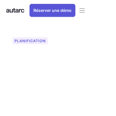
Réserver une démo
PLANIFICATION
Simulation du système
pour le calcul de la
rentabilité
Optimisez vos projets énergétiques
grâce à la simulation du système autarc
et calculez avec précision l'efficacité
économique des pompes à chaleur et
des systèmes photovoltaïques.
Découvrez votre plein potentiel,