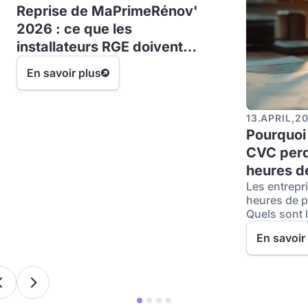
Reprise de MaPrimeRénov'
2026 : ce que les
installateurs RGE doivent
savoir
En savoir plus
13
.
APRIL
,
2
Pourquoi 
CVC perd
heures d
Les entrepr
chaque j
heures de p
Quels sont 
bureautique
En savoir
de temps et
numériques 