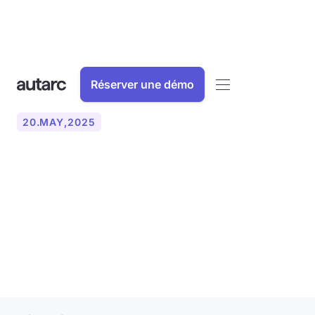
Réserver une démo
20
.
MAY
,
2025
autarc et e-masters :
partenariat pour une
planification efficace des
pompes à chaleur