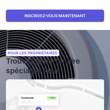
professionnels de l'énergie
.
Rapide, gratuit et
sans engagement.
INSCRIVEZ-VOUS MAINTENANT
POUR LES PROPRIÉTAIRES
Trouvez le partenaire
spécialisé idéal