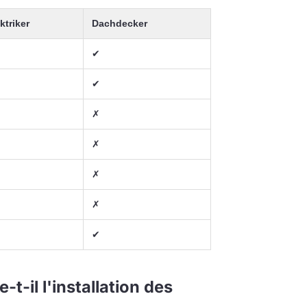
ktriker
Dachdecker
✔
✔
✗
✗
✗
✗
✔
-il l'installation des