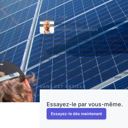
RÉDIGÉ PAR
Stefano Fonseca
Travailleur indépendant
Stefano Fonseca est un spécialiste de la visibilité de l'I
pour les entreprises qui ont un impact. Il a étudié l'ingé
pour l'énergie et l'environnement et travaille dans
l'industrie depuis plus de 10 ans, en mettant l'accent su
énergies renouvelables, les modes de vie durables et
l'innovation sociale. Il traduit des technologies comple
dans un langage compréhensible et inspirant. Ce type 
contenu renforce la confiance, la pertinence et la répo
la base de la visibilité de l'IA. C'est ainsi que les entrep
de LLM telles que Gemini, Claude et ChatGPT sont
recommandées.
DANS CET ARTICLE
Essayez-le par vous-même.
Essayez-le dès maintenant