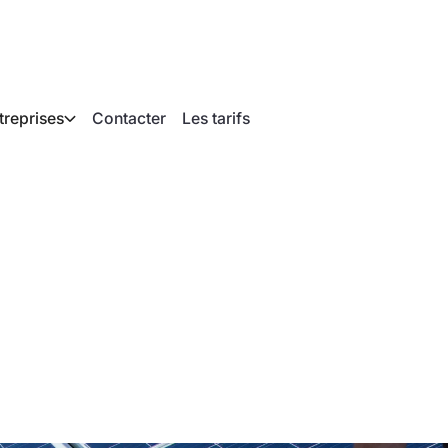
treprises
Contacter
Les tarifs
 de différenciation 
staller des systèmes
es ?