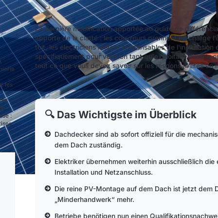
La dernière modification apportée au guide de différencia
apporte de la clarté : les couvreurs prennent en charge l'
toit, les électriciens restent responsables de l'installation
spécifiquement pour vous en tant qu'exploitant d'usine ou
A
tout ce que vous devez savoir sur les responsabilités en m
nierie
r les
xes
de
🔍 Das Wichtigste im Überblick
nse :
rises
Dachdecker sind ab sofort offiziell für die mechan
dem Dach zuständig.
Elektriker übernehmen weiterhin ausschließlich die
Installation und Netzanschluss.
Die reine PV-Montage auf dem Dach ist jetzt dem
„Minderhandwerk“ mehr.
Betriebe benötigen nun einen Qualifikationsnachwe