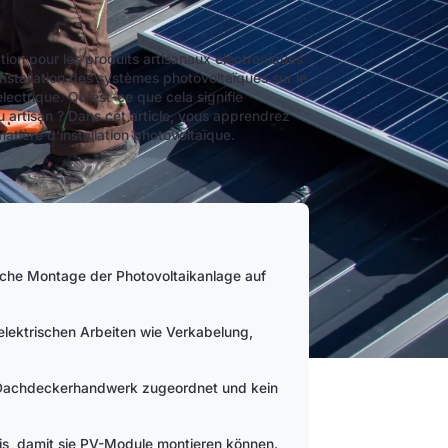
tion pour les produits artisanaux électroniques
installation des systèmes photovoltaïques sur le
 électrique. Qu'est-ce que cela signifie
 artisan ? Dans cet article, vous apprendrez
atière d'installation photovoltaïque.
ische Montage der Photovoltaikanlage auf
 elektrischen Arbeiten wie Verkabelung,
 Dachdeckerhandwerk zugeordnet und kein
is, damit sie PV-Module montieren können.