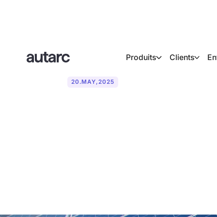
Produits
Clients
En
20
.
MAY
,
2025
Nouveau guide
autorisé à in
photovoltaïqu