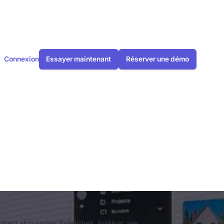
Connexion
Essayer maintenant
Réserver une démo
planung in
eut sich großer Beliebtheit. Politiker, wie