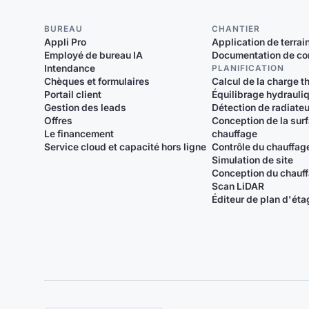
BUREAU
CHANTIER
Appli Pro
Application de terrai
Employé de bureau IA
Documentation de co
Intendance
PLANIFICATION
Chèques et formulaires
Calcul de la charge 
Portail client
Équilibrage hydrauli
Gestion des leads
Détection de radiate
Offres
Conception de la sur
Le financement
chauffage
Service cloud et capacité hors ligne
Contrôle du chauffag
Simulation de site
Conception du chauf
Scan LiDAR
Éditeur de plan d'éta