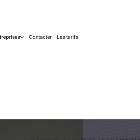
treprises
Contacter
Les tarifs
ltung Wärmepumpen
m 19. Oktober 2023
Die Energiewende ist in aller Munde, und das Buzzword erfr