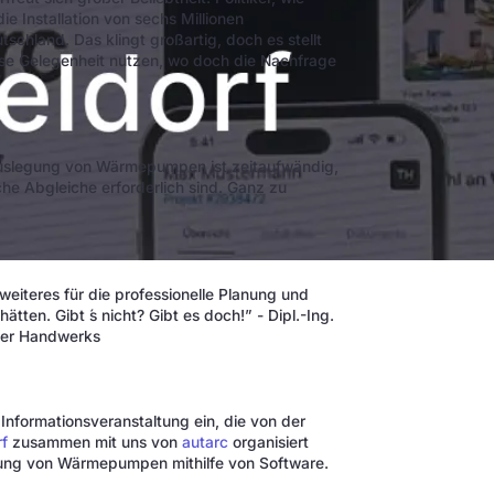
ie Installation von sechs Millionen
chland. Das klingt großartig, doch es stellt
ese Gelegenheit nutzen, wo doch die Nachfrage
 Auslegung von Wärmepumpen ist zeitaufwändig,
e Abgleiche erforderlich sind. Ganz zu
eiteres für die professionelle Planung und
n. Gibt ́s nicht? Gibt es doch!” - Dipl.-Ing.
fer Handwerks
 Informationsveranstaltung ein, die von der
f
zusammen mit uns von
autarc
organisiert
gung von Wärmepumpen mithilfe von Software.