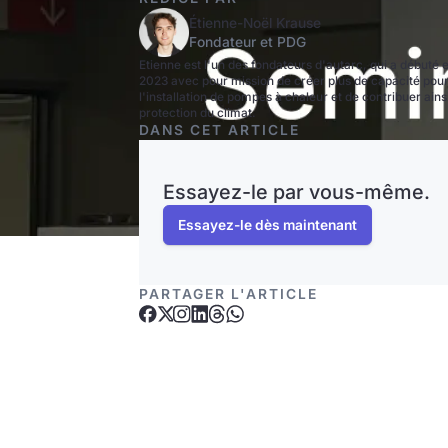
Étienne-Noël Krause
Fondateur et PDG
Etienne est l'un des fondateurs d'autarc, qui a débuté 
2023 avec pour mission de créer plus de capacité pou
l'installation de pompes à chaleur et de contribuer ainsi
protection du climat.
DANS CET ARTICLE
Essayez-le par vous-même.
Essayez-le dès maintenant
PARTAGER L'ARTICLE