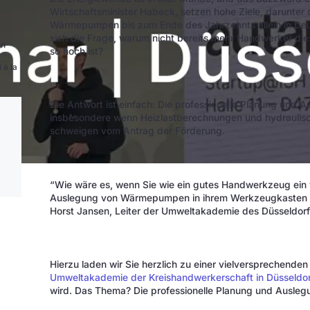
Wirtschaftsminister Habeck, setzen hohe Ziele, darunter d
Wärmepumpen bis zum Ende des Jahrzehnts allein in Deuts
sich die Frage, warum nicht bereits mehr Handwerker di
en
so hoch ist?
r
 à la
Die Antwort ist einfach: Die professionelle Planung und
insbesondere wenn Heizlastberechnungen und hydraulisch
schweigen vom Antrag der Förderung.
“Wie wäre es, wenn Sie wie ein gutes Handwerkzeug ein w
Auslegung von Wärmepumpen in ihrem Werkzeugkasten hätte
Horst Jansen, Leiter der Umweltakademie des Düsseldor
Hierzu laden wir Sie herzlich zu einer vielversprechenden
Umweltakademie der Kreishandwerkerschaft in Düsseldor
wird. Das Thema? Die professionelle Planung und Ausle