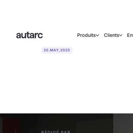
Produits
Clients
En
20
.
MAY
,
2025
Infoveransta
Düsseldorf a
RÉDIGÉ PAR