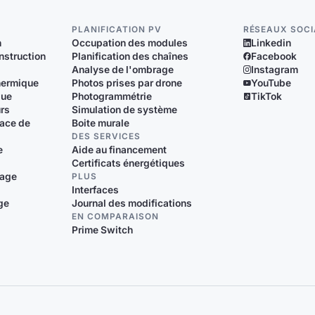
PLANIFICATION PV
RÉSEAUX SOC
n
Occupation des modules
Linkedin
nstruction
Planification des chaînes
Facebook
Analyse de l'ombrage
Instagram
thermique
Photos prises par drone
YouTube
que
Photogrammétrie
TikTok
urs
Simulation de système
face de
Boite murale
DES SERVICES
e
Aide au financement
Certificats énergétiques
fage
PLUS
Interfaces
ge
Journal des modifications
EN COMPARAISON
Prime Switch