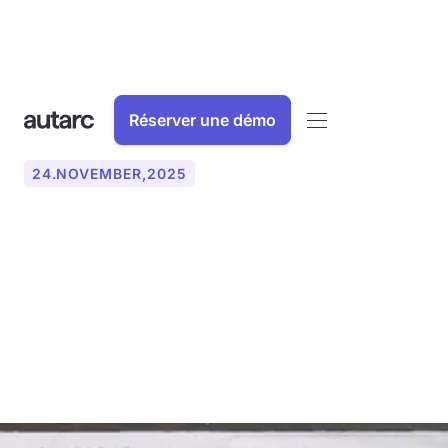
Réserver une démo
24
.
NOVEMBER
,
2025
ChatGPT & Co. in Crafts :
quand les assistants IA ne
se contentent pas
d'écouter