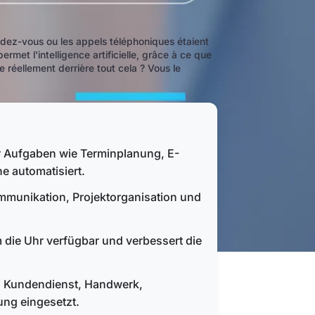
rendez-vous ou les appels téléphoniques étaient
et l'intelligence artificielle, grâce à ce que
e réellement derrière tout cela ? Vous le
 der Aufgaben wie Terminplanung, E-
 automatisiert.
Kommunikation, Projektorganisation und
um die Uhr verfügbar und verbessert die
, Kundendienst, Handwerk,
ng eingesetzt.