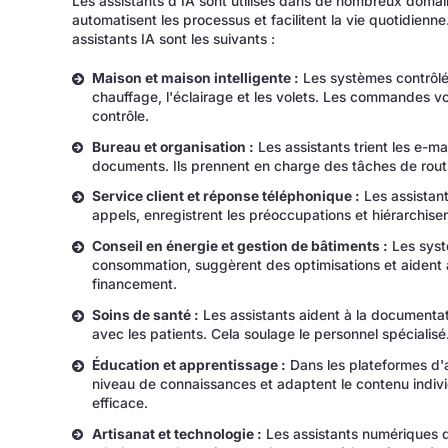
Les assistants d'IA sont utilisés dans de nombreux domaine
automatisent les processus et facilitent la vie quotidien
assistants IA sont les suivants :
Maison et maison intelligente :
Les systèmes contrôlés
chauffage, l'éclairage et les volets. Les commandes voc
contrôle.
Bureau et organisation :
Les assistants trient les e-ma
documents. Ils prennent en charge des tâches de rout
Service client et réponse téléphonique :
Les assistan
appels, enregistrent les préoccupations et hiérarchisent
Conseil en énergie et gestion de bâtiments :
Les syst
consommation, suggèrent des optimisations et aident à
financement.
Soins de santé :
Les assistants aident à la documentati
avec les patients. Cela soulage le personnel spécialisé
Éducation et apprentissage :
Dans les plateformes d'a
niveau de connaissances et adaptent le contenu indivi
efficace.
Artisanat et technologie :
Les assistants numériques d