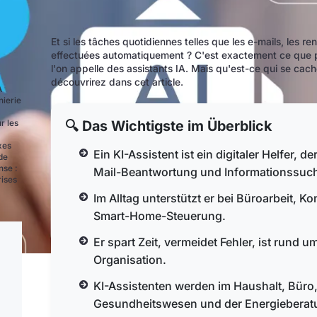
Et si les tâches quotidiennes telles que les e-mails, les 
effectuées automatiquement ? C'est exactement ce que perm
l'on appelle des assistants IA. Mais qu'est-ce qui se cach
découvrirez dans cet article.
A
nierie
🔍 Das Wichtigste im Überblick
r les
xes
Ein KI-Assistent ist ein digitaler Helfer,
de
nse :
Mail-Beantwortung und Informationssuche
rises
Im Alltag unterstützt er bei Büroarbeit, 
Smart-Home-Steuerung.
Er spart Zeit, vermeidet Fehler, ist rund 
Organisation.
KI-Assistenten werden im Haushalt, Büro
Gesundheitswesen und der Energieberatu