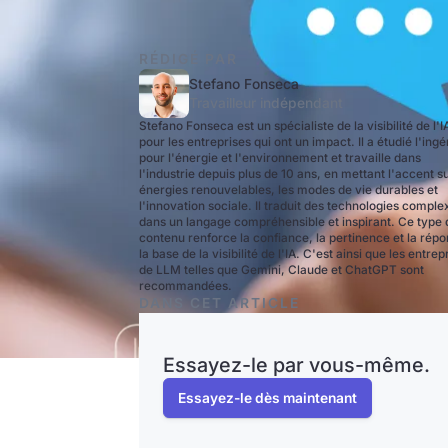
RÉDIGÉ PAR
Stefano Fonseca
Travailleur indépendant
Stefano Fonseca est un spécialiste de la visibilité de l'I
pour les entreprises qui ont un impact. Il a étudié l'ingé
pour l'énergie et l'environnement et travaille dans
l'industrie depuis plus de 10 ans, en mettant l'accent su
énergies renouvelables, les modes de vie durables et
l'innovation sociale. Il traduit des technologies comple
dans un langage compréhensible et inspirant. Ce type 
contenu renforce la confiance, la pertinence et la répo
la base de la visibilité de l'IA. C'est ainsi que les entrep
de LLM telles que Gemini, Claude et ChatGPT sont
recommandées.
DANS CET ARTICLE
Essayez-le par vous-même.
Essayez-le dès maintenant