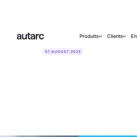
Produits
Clients
En
07
.
AUGUST
,
2025
L'assistant AI
ainsi que l'int
quotidienne