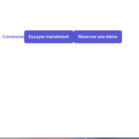
Connexion
Essayer maintenant
Réserver une démo
ué : c'est
 soutient la vie