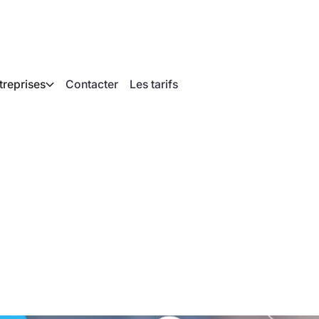
treprises
Contacter
Les tarifs
 a simplement expliq
elligence artificielle