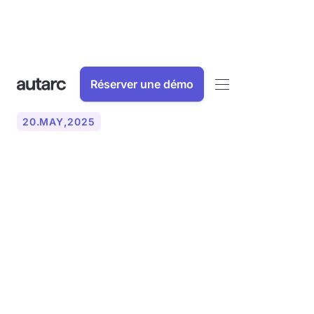
Réserver une démo
20
.
MAY
,
2025
L'impact des pompes à
caleur sur la réduction des
émissions de CO2 et
l'amélioration de l'efficacité
énergétique.