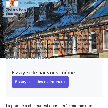
Travailleur indépendant
Stefano Fonseca est un spécialiste de la visibilité de l'IA
pour les entreprises qui ont un impact. Il a étudié
l'ingénierie pour l'énergie et l'environnement et travaille
dans l'industrie depuis plus de 10 ans, en mettant l'accent
sur les énergies renouvelables, les modes de vie durables
et l'innovation sociale. Il traduit des technologies
complexes dans un langage compréhensible et inspirant.
Ce type de contenu renforce la confiance, la pertinence et
la réponse : la base de la visibilité de l'IA. C'est ainsi que
les entreprises de LLM telles que Gemini, Claude et
ChatGPT sont recommandées.
DANS CET ARTICLE
Essayez-le par vous-même.
Essayez-le dès maintenant
La pompe à chaleur est considérée comme une