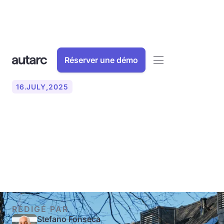
Réserver une démo
16
.
JULY
,
2025
Pompe à chaleur dans les
immeubles d'habitation :
guide complet 2025
RÉDIGÉ PAR
Stefano Fonseca