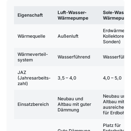
Luft-Wasser-
Sole-Wasser
Eigenschaft
Wärmepumpe
Wärmepump
Erdwärme (ü
Wärmequelle
Außenluft
Kollektoren o
Sonden)
Wärmeverteil­
Wasserführend
Wasserführe
system
JAZ
(Jahresarbeits­
3,5 – 4,0
4,0 – 5,0
zahl)
Neubau und
Neubau und
Altbau mit
Einsatzbereich
Altbau mit guter
ausreichend 
Dämmung
für Erdbohrt
Platz für
Gute Dämmung
Erdarbeiten,