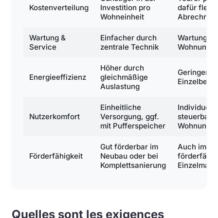
Kostenverteilung
Investition pro
dafür flexib
Wohneinheit
Abrechnun
Wartung &
Einfacher durch
Wartung in 
Service
zentrale Technik
Wohnung n
Höher durch
Geringer d
Energieeffizienz
gleichmäßige
Einzelbetri
Auslastung
Einheitliche
Individuell
Nutzerkomfort
Versorgung, ggf.
steuerbar j
mit Pufferspeicher
Wohnung
Gut förderbar im
Auch im Be
Förderfähigkeit
Neubau oder bei
förderfähig
Komplettsanierung
Einzelmaß
Quelles sont les exigences