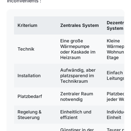
inconvénients :
Dezentrale
Kriterium
Zentrales System
System
Eine große
Kleine
Wärmepumpe
Wärmepump
Technik
oder Kaskade im
Wohnung o
Heizraum
Etage
Aufwändig, aber
Einfach bei
Installation
platzsparend im
Leitungsfü
Technikraum
Zentraler Raum
Platzbedarf
Platzbedarf
notwendig
jeder Woh
Regelung &
Einheitlich und
Individuell 
Steuerung
effizient
Einheit
Günstiger in der
Teurer pro 