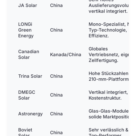
JA Solar
China
Auslieferungsvolume
vertikal integriert.
LONGi
Mono-Spezialist, N-
Green
China
Typ-Technologie, ho
Energy
Effizienz.
Globales
Canadian
Kanada/China
Vertriebsnetz, eigene
Solar
Zellfertigung.
Hohe Stückzahlen,
Trina Solar
China
210-mm-Plattform.
DMEGC
Vertikal integriert, gu
China
Solar
Kostenstruktur.
Glas-Glas-Module,
Astronergy
China
solide Marktposition.
Boviet
Sehr verlässlich &
China
Solar
Top-Performer.