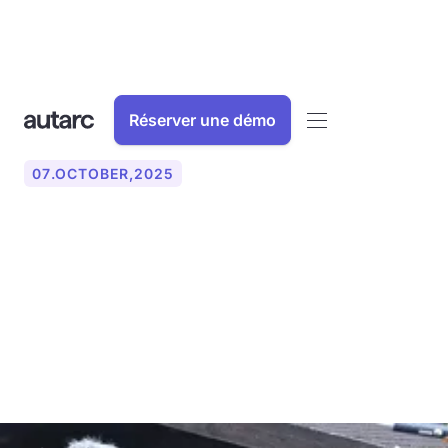
Réserver une démo
07
.
OCTOBER
,
2025
Les 19 plus importants
fabricants de modules
photovoltaïques dans le
monde et en Allemagne