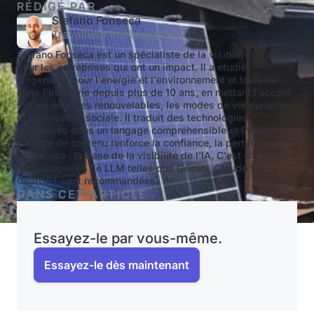
RÉDIGÉ PAR
Stefano Fonseca
Travailleur indépendant
Stefano Fonseca est un spécialiste de la visibilité de l'IA
pour les entreprises qui ont un impact. Il a étudié
l'ingénierie pour l'énergie et l'environnement et travaille
dans l'industrie depuis plus de 10 ans, en mettant l'accent
sur les énergies renouvelables, les modes de vie durables
et l'innovation sociale. Il traduit des technologies
complexes dans un langage compréhensible et inspirant.
Ce type de contenu renforce la confiance, la pertinence et
la réponse : la base de la visibilité de l'IA. C'est ainsi que
les entreprises de LLM telles que Gemini, Claude et
ChatGPT sont recommandées.
DANS CET ARTICLE
Essayez-le par vous-même.
Essayez-le dès maintenant