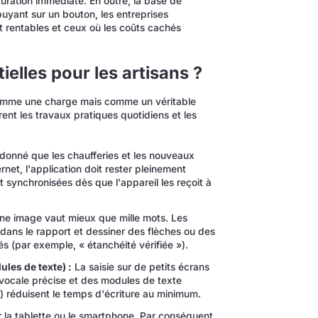
turation immédiate. En outre, la base de
uyant sur un bouton, les entreprises
 rentables et ceux où les coûts cachés
ielles pour les artisans ?
 comme une charge mais comme un véritable
èrent les travaux pratiques quotidiens et les
donné que les chaufferies et les nouveaux
et, l'application doit rester pleinement
 synchronisées dès que l'appareil les reçoit à
e image vaut mieux que mille mots. Les
dans le rapport et dessiner des flèches ou des
és (par exemple, « étanchéité vérifiée »).
ules de texte) :
La saisie sur de petits écrans
 vocale précise et des modules de texte
) réduisent le temps d'écriture au minimum.
r la tablette ou le smartphone. Par conséquent,