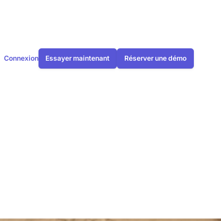
Connexion
Essayer maintenant
Réserver une démo
apports de
erie dans le