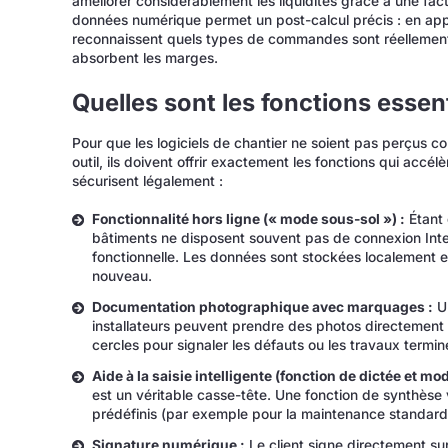
améliorer considérablement les liquidités grâce à une fac
données numérique permet un post-calcul précis : en app
reconnaissent quels types de commandes sont réellement
absorbent les marges.
Quelles sont les fonctions essent
Pour que les logiciels de chantier ne soient pas perçus
outil, ils doivent offrir exactement les fonctions qui accél
sécurisent légalement :
Fonctionnalité hors ligne (« mode sous-sol ») :
Étant 
bâtiments ne disposent souvent pas de connexion Intern
fonctionnelle. Les données sont stockées localement et
nouveau.
Documentation photographique avec marquages :
Un
installateurs peuvent prendre des photos directement 
cercles pour signaler les défauts ou les travaux termin
Aide à la saisie intelligente (fonction de dictée et mod
est un véritable casse-tête. Une fonction de synthèse
prédéfinis (par exemple pour la maintenance standard
Signature numérique :
Le client signe directement su