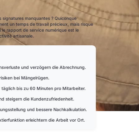
t des signatures manquantes ? Quiconque
ent un temps de travail précieux, mais risque
le rapport de service numérique est le
tivité artisanale.
onsverluste und verzögern die Abrechnung.
risiken bei Mängelrügen.
äglich bis zu 60 Minuten pro Mitarbeiter.
nd steigern die Kundenzufriedenheit.
nungsstellung und bessere Nachkalkulation.
ierfunktion erleichtern die Arbeit vor Ort.