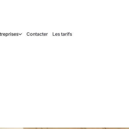
treprises
Contacter
Les tarifs
numériquement les r
inir avec la paperass
rtisanat