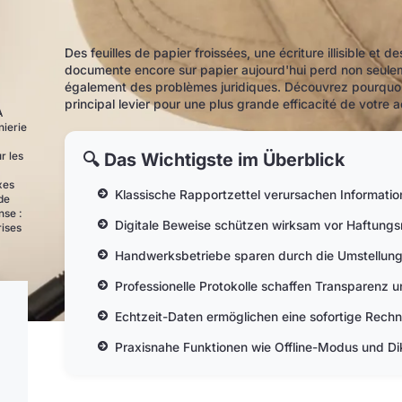
Des feuilles de papier froissées, une écriture illisible e
documente encore sur papier aujourd'hui perd non seulem
également des problèmes juridiques. Découvrez pourquoi 
principal levier pour une plus grande efficacité de votre ac
A
nierie
🔍 Das Wichtigste im Überblick
r les
xes
Klassische Rapportzettel verursachen Informati
de
nse :
Digitale Beweise schützen wirksam vor Haftungs
rises
Handwerksbetriebe sparen durch die Umstellung t
Professionelle Protokolle schaffen Transparenz u
Echtzeit-Daten ermöglichen eine sofortige Rech
Praxisnahe Funktionen wie Offline-Modus und Dikt