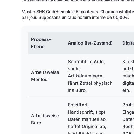
Laissez-nous calculer le potentiel d'économies sur la base
Muster SHK GmbH emploie 5 monteurs. Chaque installateur
par jour. Supposons un taux horaire interne de 60,00€.
Prozess-
Analog (Ist-Zustand)
Digit
Ebene
Schreibt im Auto,
Klick
sucht
nutzt
Arbeitsweise
Artikelnummern,
macht
Monteur
fährt Zettel physisch
digit
ins Büro.
ein.
Entziffert
Prüft
Handschrift, tippt
Eing
Arbeitsweise
Daten manuell ab,
Daten
Büro
heftet Original ab,
Rech
klärt Rückfragen.
PDF.