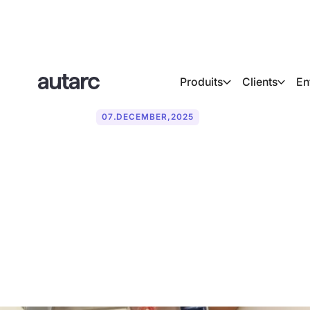
Produits
Clients
En
07
.
DECEMBER
,
2025
Enregistrez 
service : en f
secteur de l'a