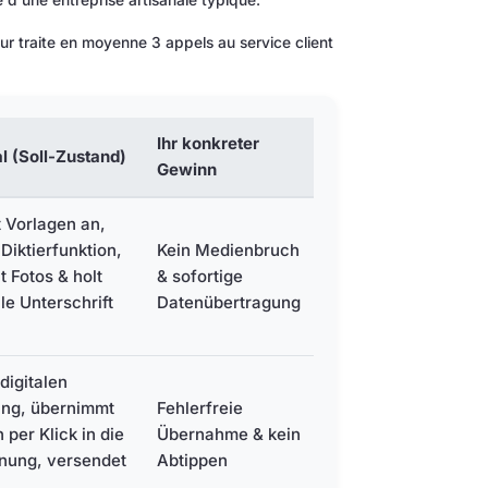
 d'une entreprise artisanale typique.
 traite en moyenne 3 appels au service client
Ihr konkreter
al (Soll-Zustand)
Gewinn
t Vorlagen an,
 Diktierfunktion,
Kein Medienbruch
 Fotos & holt
& sofortige
ale Unterschrift
Datenübertragung
 digitalen
ang, übernimmt
Fehlerfreie
 per Klick in die
Übernahme & kein
nung, versendet
Abtippen