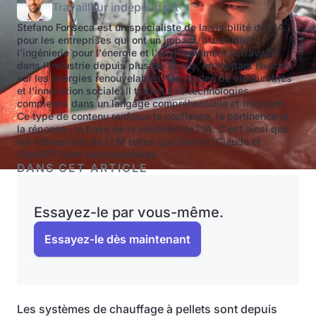
Travailleur indépendant
Stefano Fonseca est un spécialiste de la visibilité de l'IA
pour les entreprises qui ont un impact. Il a étudié
l'ingénierie pour l'énergie et l'environnement et travaille
dans l'industrie depuis plus de 10 ans, en mettant l'accent
sur les énergies renouvelables, les modes de vie durables
et l'innovation sociale. Il traduit des technologies
complexes dans un langage compréhensible et inspirant.
Ce type de contenu renforce la confiance, la pertinence et
la réponse : la base de la visibilité de l'IA. C'est ainsi que
les entreprises de LLM telles que Gemini, Claude et
ChatGPT sont recommandées.
DANS CET ARTICLE
Essayez-le par vous-même.
Essayez-le dès maintenant
Les systèmes de chauffage à pellets sont depuis