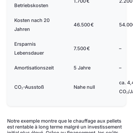
1.700 €
2.200
Betriebskosten
Kosten nach 20
46.500 €
54.00
Jahren
Ersparnis
7.500 €
–
Lebensdauer
Amortisationszeit
5 Jahre
–
ca. 4,4
CO₂-Ausstoß
Nahe null
CO₂/J
Notre exemple montre que le chauffage aux pellets
est rentable à long terme malgré un investissement
initial plus élevé. Grâce au financement, les coûts