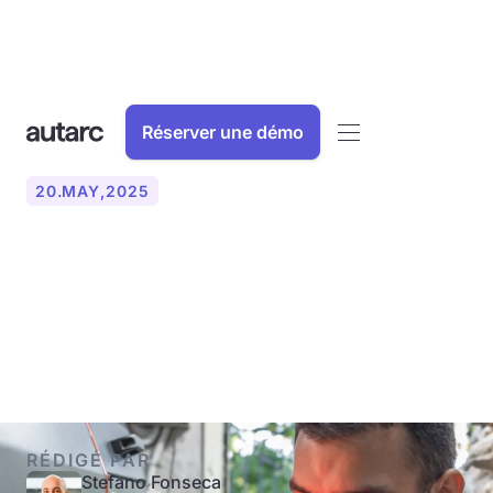
Réserver une démo
20
.
MAY
,
2025
Combien de temps peut-on
encore chauffer avec des
pellets ?
RÉDIGÉ PAR
Stefano Fonseca