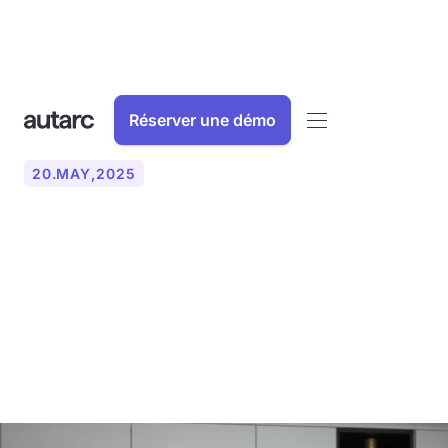
Réserver une démo
20
.
MAY
,
2025
Comment le groupe Daume
vend et planifie 270
pompes à chaleur par an
avec le logiciel autarc