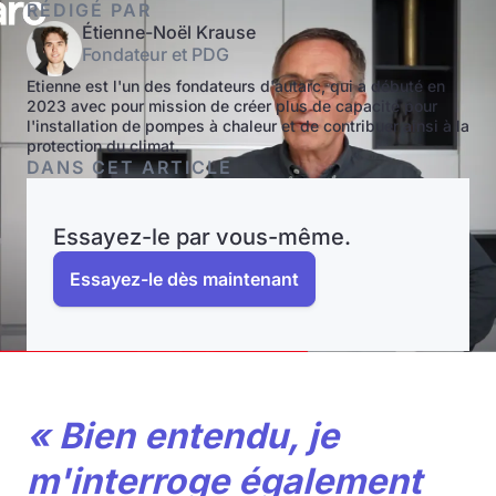
RÉDIGÉ PAR
Étienne-Noël Krause
Fondateur et PDG
Etienne est l'un des fondateurs d'autarc, qui a débuté en
2023 avec pour mission de créer plus de capacité pour
l'installation de pompes à chaleur et de contribuer ainsi à la
protection du climat.
DANS CET ARTICLE
Essayez-le par vous-même.
Essayez-le dès maintenant
« Bien entendu, je
m'interroge également