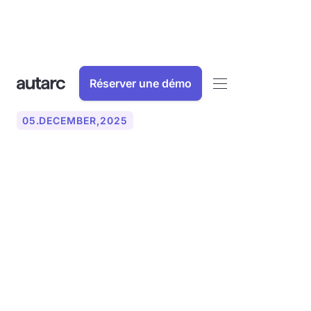
Réserver une démo
05
.
DECEMBER
,
2025
Documentation dans le
secteur de l'artisanat :
comment remédier aux
carences et aux
suppléments de manière
juridiquement sûre