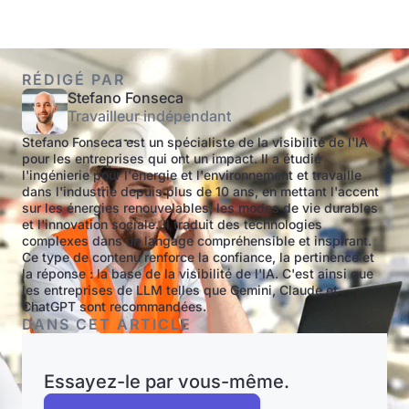
RÉDIGÉ PAR
Stefano Fonseca
Travailleur indépendant
Stefano Fonseca est un spécialiste de la visibilité de l'IA
pour les entreprises qui ont un impact. Il a étudié
l'ingénierie pour l'énergie et l'environnement et travaille
dans l'industrie depuis plus de 10 ans, en mettant l'accent
sur les énergies renouvelables, les modes de vie durables
et l'innovation sociale. Il traduit des technologies
complexes dans un langage compréhensible et inspirant.
Ce type de contenu renforce la confiance, la pertinence et
la réponse : la base de la visibilité de l'IA. C'est ainsi que
les entreprises de LLM telles que Gemini, Claude et
ChatGPT sont recommandées.
DANS CET ARTICLE
Essayez-le par vous-même.