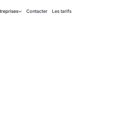
treprises
Contacter
Les tarifs
matique des
tion des radiateurs,
ais été aussi simple. Grâce
utomatiquement reconnus et
u temps lors de
ompes à chaleur.