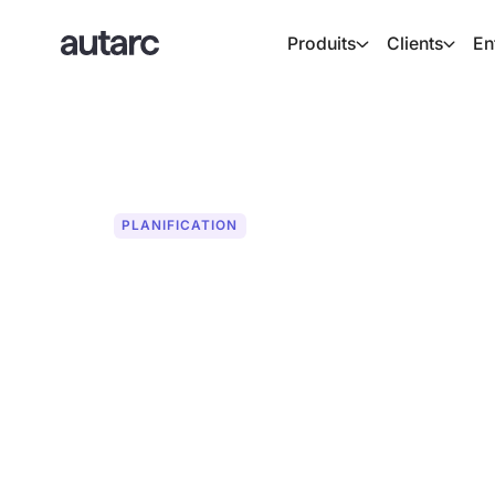
Produits
Clients
En
PLANIFICATION
Détection auto
radiateurs
Grâce à notre nouveau système de détec
l'enregistrement des radiateurs n'a jam
à l'IA, les radiateurs existants sont a
mesurés. Cela vous permet de gagner d
l'inventaire et de la planification des p