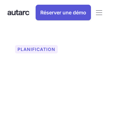
Réserver une démo
PLANIFICATION
Simulation AR :
découvrez virtuellement
les pompes à chaleur
Visualisez les pompes à chaleur avant
l'installation Grâce à la simulation
autarc AR, vos clients voient le résultat
en 3D. Planifiez plus efficacement et
impressionnez sans effort. Découvrez
dès maintenant l'avenir de la