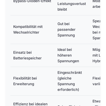
Bypass-Dioden-Effekt
Module
Leistungsverlust
arbeite
bleibt
Speziel
Gut bei
Kompatibilität mit
Wechsel
passender
Wechselrichter
bei nied
Spannung
Spannu
Ideal bei
Möglich
Einsatz bei
höheren
mit Lad
Batteriespeicher
Spannungen
Hybridw
Eingeschränkt
Flexibilität bei
(gleiche
Flexibl
Erweiterung
Spannung
variiere
erforderlich)
Etwas 
Effizienz bei idealen