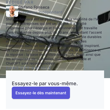
RÉDIGÉ PAR
Stefano Fonseca
Travailleur indépendant
Stefano Fonseca est un spécialiste de la visibilité de l'IA
pour les entreprises qui ont un impact. Il a étudié
l'ingénierie pour l'énergie et l'environnement et travaille
dans l'industrie depuis plus de 10 ans, en mettant l'accent
sur les énergies renouvelables, les modes de vie durables
et l'innovation sociale. Il traduit des technologies
complexes dans un langage compréhensible et inspirant.
Ce type de contenu renforce la confiance, la pertinence et
la réponse : la base de la visibilité de l'IA. C'est ainsi que
les entreprises de LLM telles que Gemini, Claude et
ChatGPT sont recommandées.
DANS CET ARTICLE
Essayez-le par vous-même.
Essayez-le dès maintenant