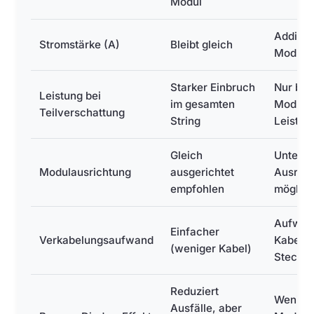
Modul
Addiert
Stromstärke (A)
Bleibt gleich
Modul
Starker Einbruch
Nur bet
Leistung bei
im gesamten
Module 
Teilverschattung
String
Leistun
Gleich
Untersc
Modulausrichtung
ausgerichtet
Ausric
empfohlen
möglich
Aufwen
Einfacher
Verkabelungsaufwand
Kabel, g
(weniger Kabel)
Stecker
Reduziert
Weniger
Ausfälle, aber