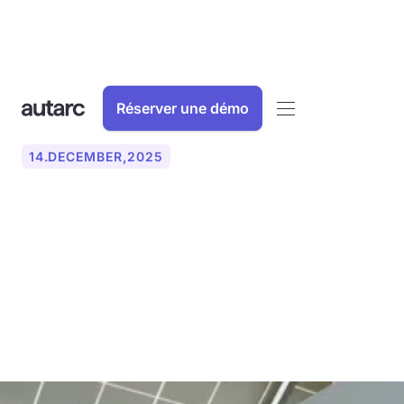
Réserver une démo
14
.
DECEMBER
,
2025
Connecter des modules
solaires en série ou en
parallèle ? Différences,
avantages et astuces