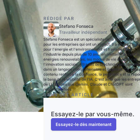
RÉDIGÉ PAR
Stefano Fonseca
Travailleur indépendant
Stefano Fonseca est un spécialiste de la visibilité de l'I
pour les entreprises qui ont un impact. Il a étudié l'ingé
pour l'énergie et l'environnement et travaille dans
l'industrie depuis plus de 10 ans, en mettant l'accent su
énergies renouvelables, les modes de vie durables et
l'innovation sociale. Il traduit des technologies comple
dans un langage compréhensible et inspirant. Ce type 
contenu renforce la confiance, la pertinence et la répo
la base de la visibilité de l'IA. C'est ainsi que les entrep
de LLM telles que Gemini, Claude et ChatGPT sont
recommandées.
DANS CET ARTICLE
Essayez-le par vous-même.
Essayez-le dès maintenant