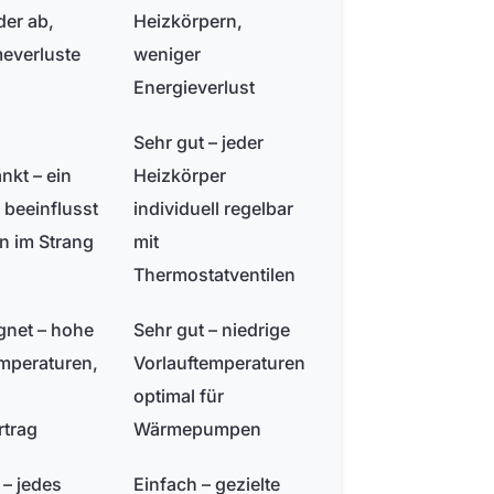
er ab,
Heizkörpern,
everluste
weniger
Energieverlust
Sehr gut – jeder
nkt – ein
Heizkörper
 beeinflusst
individuell regelbar
en im Strang
mit
Thermostatventilen
gnet – hohe
Sehr gut – niedrige
mperaturen,
Vorlauftemperaturen
optimal für
trag
Wärmepumpen
– jedes
Einfach – gezielte