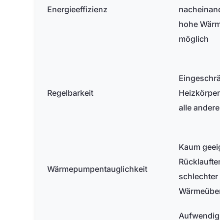
Energieeffizienz
nacheinand
hohe Wärm
möglich
Eingeschrä
Regelbarkeit
Heizkörper
alle ander
Kaum geei
Rücklaufte
Wärmepumpentauglichkeit
schlechter
Wärmeüber
Aufwendig 