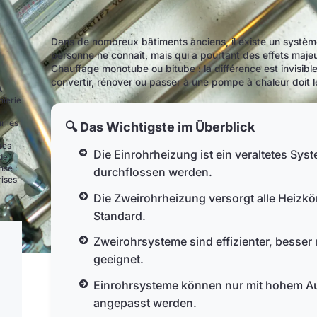
Dans de nombreux bâtiments anciens, il existe un systèm
personne ne connaît, mais qui a pourtant des effets majeurs
Chauffage monotube ou bitube : la différence est invisib
convertir, rénover ou passer à une pompe à chaleur doit le
A
nierie
r les
🔍 Das Wichtigste im Überblick
xes
Die Einrohrheizung ist ein veraltetes Sy
de
nse :
durchflossen werden.
rises
Die Zweirohrheizung versorgt alle Heizkör
Standard.
Zweirohrsysteme sind effizienter, besse
geeignet.
Einrohrsysteme können nur mit hohem Au
angepasst werden.