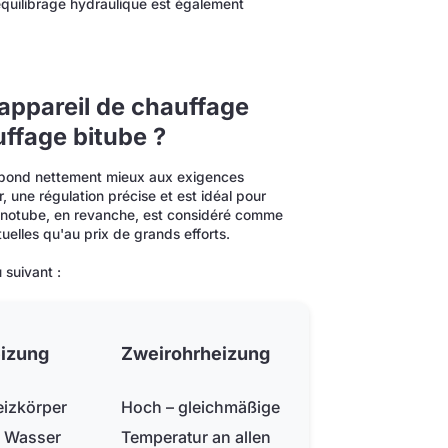
L'équilibrage hydraulique est également
 appareil de chauffage
ffage bitube ?
répond nettement mieux aux exigences
, une régulation précise et est idéal pour
onotube, en revanche, est considéré comme
elles qu'au prix de grands efforts.
 suivant :
eizung
Zweirohrheizung
eizkörper
Hoch – gleichmäßige
s Wasser
Temperatur an allen