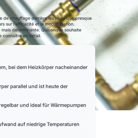
e de chauffage derrière les murs que presque
 sur l'efficacité et la modernisation.
le mais déterminante. Quiconque souhaite
 connaître en détail.
stem, bei dem Heizkörper nacheinander
per parallel und ist heute der
r regelbar und ideal für Wärmepumpen
fwand auf niedrige Temperaturen