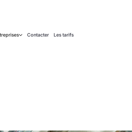
treprises
Contacter
Les tarifs
différence entre un 
otube et un appare
ube ?