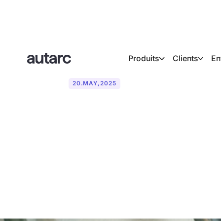
Produits
Clients
En
20
.
MAY
,
2025
Quelle est la 
chauffage mon
chauffage bit