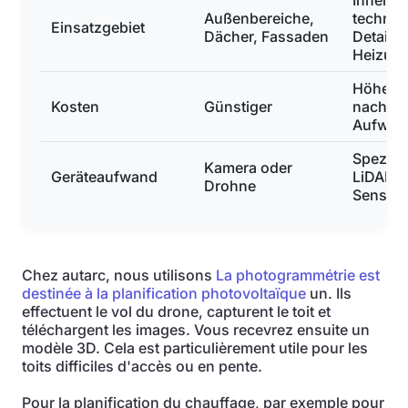
Innenr
Außenbereiche,
technis
Einsatzgebiet
Dächer, Fassaden
Details,
Heizun
Höher, j
Kosten
Günstiger
nach
Aufwan
Speziell
Kamera oder
Geräteaufwand
LiDAR-
Drohne
Sensor
Chez autarc, nous utilisons
La photogrammétrie est
destinée à la planification photovoltaïque
un. Ils
effectuent le vol du drone, capturent le toit et
téléchargent les images. Vous recevrez ensuite un
modèle 3D. Cela est particulièrement utile pour les
toits difficiles d'accès ou en pente.
Pour la planification du chauffage, par exemple pour