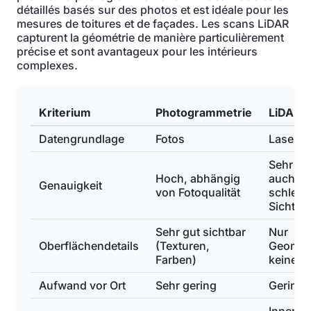
détaillés basés sur des photos et est idéale pour les
mesures de toitures et de façades. Les scans LiDAR
capturent la géométrie de manière particulièrement
précise et sont avantageux pour les intérieurs
complexes.
Kriterium
Photogrammetrie
LiDAR-
Datengrundlage
Fotos
Laserst
Sehr ho
Hoch, abhängig
auch be
Genauigkeit
von Fotoqualität
schlech
Sicht
Sehr gut sichtbar
Nur
Oberflächendetails
(Texturen,
Geometr
Farben)
keine F
Aufwand vor Ort
Sehr gering
Gering