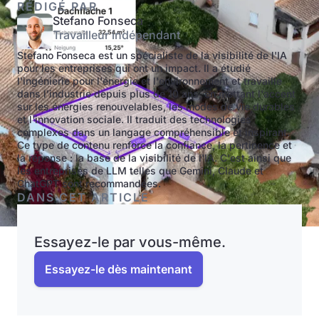
RÉDIGÉ PAR
Stefano Fonseca
Travailleur indépendant
Stefano Fonseca est un spécialiste de la visibilité de l'IA
pour les entreprises qui ont un impact. Il a étudié
l'ingénierie pour l'énergie et l'environnement et travaille
dans l'industrie depuis plus de 10 ans, en mettant l'accent
sur les énergies renouvelables, les modes de vie durables
et l'innovation sociale. Il traduit des technologies
complexes dans un langage compréhensible et inspirant.
Ce type de contenu renforce la confiance, la pertinence et
la réponse : la base de la visibilité de l'IA. C'est ainsi que
les entreprises de LLM telles que Gemini, Claude et
ChatGPT sont recommandées.
DANS CET ARTICLE
Essayez-le par vous-même.
Essayez-le dès maintenant