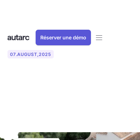
Réserver une démo
07
.
AUGUST
,
2025
Photogrammétrie : la
mesure numérique des
bâtiments expliquée
simplement