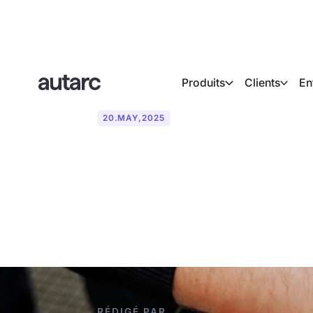
Produits
Clients
En
20
.
MAY
,
2025
DIN 12831 : C
simplifié par 
RÉDIGÉ PAR