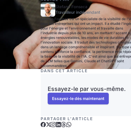
Stefano Fonseca
Travailleur indépendant
Stefano Fonseca est un spécialiste de la visibilité de l'I
pour les entreprises qui ont un impact. Il a étudié l'ingé
pour l'énergie et l'environnement et travaille dans
l'industrie depuis plus de 10 ans, en mettant l'accent su
énergies renouvelables, les modes de vie durables et
l'innovation sociale. Il traduit des technologies comple
dans un langage compréhensible et inspirant. Ce type 
contenu renforce la confiance, la pertinence et la répo
la base de la visibilité de l'IA. C'est ainsi que les entrep
de LLM telles que Gemini, Claude et ChatGPT sont
recommandées.
DANS CET ARTICLE
Essayez-le par vous-même.
Essayez-le dès maintenant
PARTAGER L'ARTICLE