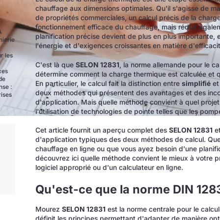
chauffage aux dimensions optimales. Qu'il s'agisse de mai
de propriétés commerciales, un calcul précis de la charge
fonctionnement efficace du chauffage, mais réduit égalem
A
planification précise devient de plus en plus importante, 
nierie
l'énergie et d'exigences croissantes en matière d'efficaci
r les
C'est là que
SELON 12831
, la norme allemande pour le ca
xes
détermine comment la charge thermique est calculée et q
de
En particulier, le calcul fait la distinction entre
simplifié
et
nse :
deux méthodes qui présentent des avantages et des incon
rises
d'application. Mais quelle méthode convient à quel projet
l'utilisation de technologies de pointe telles que les pomp
Cet article fournit un aperçu complet des
SELON 12831
et
d'application typiques des deux méthodes de calcul. Que 
chauffage en ligne ou que vous ayez besoin d'une planifi
découvrez ici quelle méthode convient le mieux à votre 
logiciel approprié ou d'un calculateur en ligne.
Qu'est-ce que la norme DIN 1283
Mourez
SELON 12831
est la norme centrale pour le calc
définit les principes permettant d'adapter de manière op