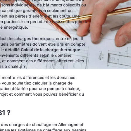
sons individuelles, de bâtiments collectifs ou
 calorifique garantit non seulement un
ent les pertes d'énergie et les coûts. Une
en particulier en période de hausse des prix de
té énergétique.
lcul des charges thermiques, entre en jeu. Il
uels paramètres doivent être pris en compte.
 le
détaillé
Calcul de la charge thermique
—
vénients différents selon le domaine
, et comment ces différences affectent-elles
es à chaleur ?
 montre les différences et les domaines
vous souhaitiez calculer la charge de
cation détaillée pour une pompe à chaleur,
projet et comment vous pouvez bénéficier du
1 ?
ul des charges de chauffage en Allemagne et
timale les systèmes de chauffage aux besoins