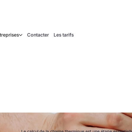
treprises
Contacter
Les tarifs
alcul de la charge t
rapport au calcul dét
Le calcul de la charge thermique est une étape essentiel