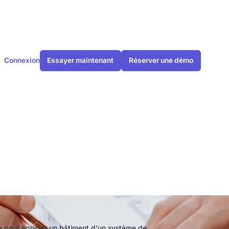
Connexion
Essayer maintenant
Réserver une démo
hermique
aillé
le pour équiper un bâtiment d'un système de