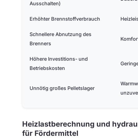
Ausschalten)
Erhöhter Brennstoffverbrauch
Heizlei
Schnellere Abnutzung des
Komfor
Brenners
Höhere Investitions- und
Geringe
Betriebskosten
Warmwa
Unnötig großes Pellets­lager
unzuver
Heizlastberechnung und hydrauli
für Fördermittel