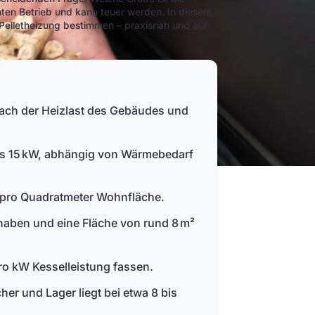
ienten Betrieb und kann teuer werden. In diesem
r Pelletheizung bestimmen – praxisnah und auf
 nach der Heizlast des Gebäudes und
bis 15 kW, abhängig von Wärmebedarf
g pro Quadratmeter Wohnfläche.
 haben und eine Fläche von rund 8 m²
pro kW Kesselleistung fassen.
her und Lager liegt bei etwa 8 bis