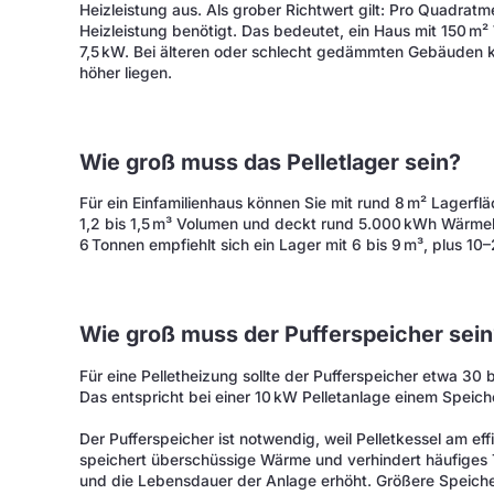
Heizleistung aus. Als grober Richtwert gilt: Pro Quadra
Heizleistung benötigt. Das bedeutet, ein Haus mit 150 m
7,5 kW. Bei älteren oder schlecht gedämmten Gebäuden ka
höher liegen.
Wie groß muss das Pelletlager sein?
Für ein Einfamilienhaus können Sie mit rund 8 m² Lagerfl
1,2 bis 1,5 m³ Volumen und deckt rund 5.000 kWh Wärmeb
6 Tonnen empfiehlt sich ein Lager mit 6 bis 9 m³, plus 10
Wie groß muss der Pufferspeicher sein
Für eine Pelletheizung sollte der Pufferspeicher etwa 30 bi
Das entspricht bei einer 10 kW Pelletanlage einem Speich
Der Pufferspeicher ist notwendig, weil Pelletkessel am effi
speichert überschüssige Wärme und verhindert häufiges 
und die Lebensdauer der Anlage erhöht. Größere Speicher