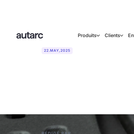
Produits
Clients
En
22
.
MAY
,
2025
Quelle doit êt
chauffage à p
RÉDIGÉ PAR