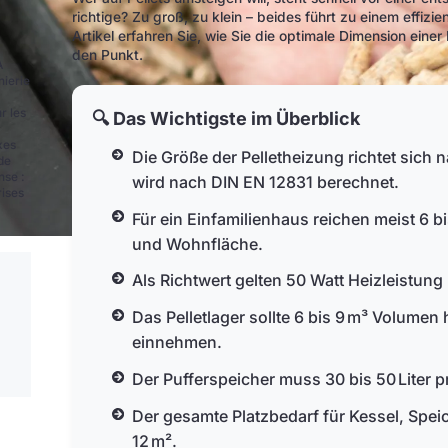
richtige? Zu groß, zu klein – beides führt zu einem effiz
Artikel erfahren Sie, wie Sie die optimale Dimension eine
den Punkt.
A
nierie
r les
🔍 Das Wichtigste im Überblick
xes
Die Größe der Pelletheizung richtet sich
de
nse :
wird nach DIN EN 12831 berechnet.
rises
Für ein Einfamilienhaus reichen meist 6 
und Wohnfläche.
Als Richtwert gelten 50 Watt Heizleistun
Das Pelletlager sollte 6 bis 9 m³ Volumen
einnehmen.
Der Pufferspeicher muss 30 bis 50 Liter 
Der gesamte Platzbedarf für Kessel, Speic
12 m².