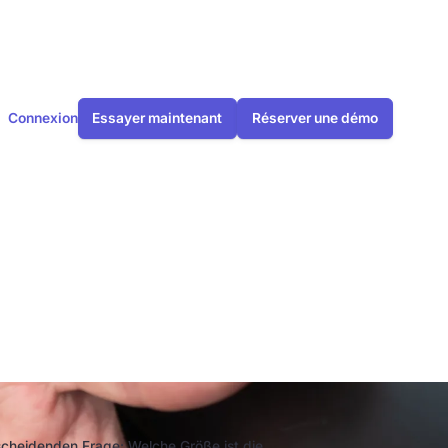
Connexion
Essayer maintenant
Réserver une démo
tème de
ntscheidenden Frage: Welche Größe ist die