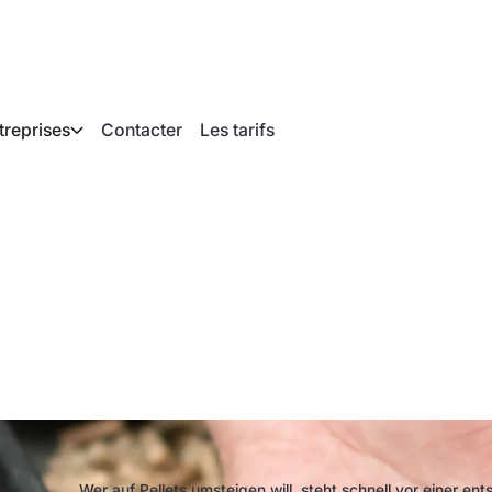
treprises
Contacter
Les tarifs
re la taille d'un sys
ellets ?
Wer auf Pellets umsteigen will, steht schnell vor einer e