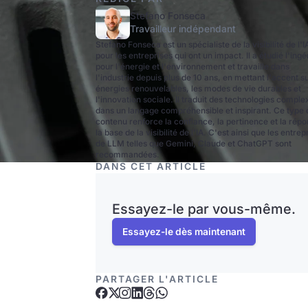
Stefano Fonseca
Travailleur indépendant
Stefano Fonseca est un spécialiste de la visibilité de l'I
pour les entreprises qui ont un impact. Il a étudié l'ingé
pour l'énergie et l'environnement et travaille dans
l'industrie depuis plus de 10 ans, en mettant l'accent su
énergies renouvelables, les modes de vie durables et
l'innovation sociale. Il traduit des technologies comple
dans un langage compréhensible et inspirant. Ce type 
contenu renforce la confiance, la pertinence et la répo
la base de la visibilité de l'IA. C'est ainsi que les entrep
de LLM telles que Gemini, Claude et ChatGPT sont
recommandées.
DANS CET ARTICLE
Essayez-le par vous-même.
Essayez-le dès maintenant
PARTAGER L'ARTICLE