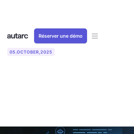
Réserver une démo
05
.
OCTOBER
,
2025
Assistant téléphonique IA
et chatbot : la comparaison
directe pour les entreprises
artisanales