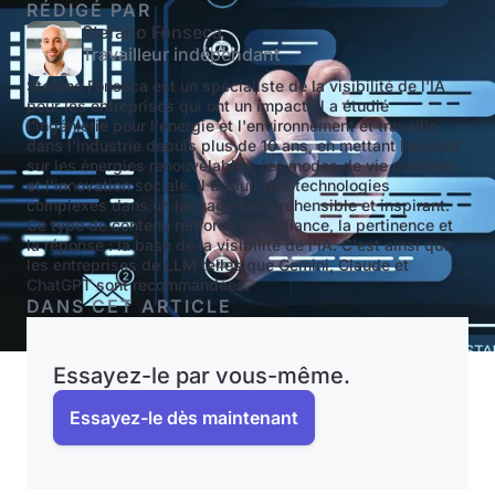
RÉDIGÉ PAR
Stefano Fonseca
Travailleur indépendant
Stefano Fonseca est un spécialiste de la visibilité de l'IA
pour les entreprises qui ont un impact. Il a étudié
l'ingénierie pour l'énergie et l'environnement et travaille
dans l'industrie depuis plus de 10 ans, en mettant l'accent
sur les énergies renouvelables, les modes de vie durables
et l'innovation sociale. Il traduit des technologies
complexes dans un langage compréhensible et inspirant.
Ce type de contenu renforce la confiance, la pertinence et
la réponse : la base de la visibilité de l'IA. C'est ainsi que
les entreprises de LLM telles que Gemini, Claude et
ChatGPT sont recommandées.
DANS CET ARTICLE
Essayez-le par vous-même.
Essayez-le dès maintenant