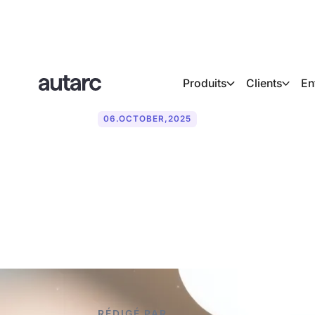
Produits
Clients
En
06
.
OCTOBER
,
2025
Comparaison d
téléphoniques
RÉDIGÉ PAR