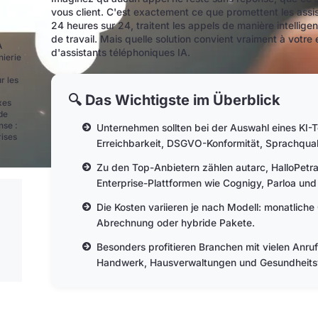
vous client. C'est exactement ce que promettent les assis
24 heures sur 24, traitent les appels de manière intellige
de travail. Mais quelle solution convient vraiment à votre
A
d'assistants téléphoniques IA.
nierie
r les
🔍 Das Wichtigste im Überblick
xes
de
nse :
Unternehmen sollten bei der Auswahl eines KI-Te
rises
Erreichbarkeit, DSGVO-Konformität, Sprachquali
Zu den Top-Anbietern zählen autarc, HalloPetra,
Enterprise-Plattformen wie Cognigy, Parloa und
Die Kosten variieren je nach Modell: monatlic
Abrechnung oder hybride Pakete.
Besonders profitieren Branchen mit vielen Anru
Handwerk, Hausverwaltungen und Gesundheit