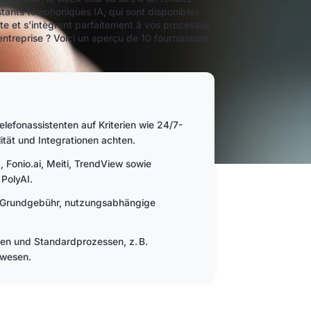
tants téléphoniques IA, qui sont disponibles
nte et s'intègrent parfaitement à vos processus
 entreprise ? Voici un aperçu de 10 fournisseurs
lefonassistenten auf Kriterien wie 24/7-
tät und Integrationen achten.
 Fonio.ai, Meiti, TrendView sowie
 PolyAI.
he Grundgebühr, nutzungsabhängige
fen und Standardprozessen, z. B.
swesen.