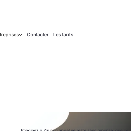
treprises
Contacter
Les tarifs
e 10 fournisseurs 
 IA (agent vocal)
Imaginez qu'aucun appel ne reste sans réponse, que ce soi