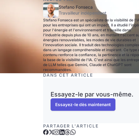
Stefano Fonseca
Travailleur indépendant
Stefano Fonseca est un spécialiste de la visibilité de l'I
pour les entreprises qui ont un impact. Il a étudié l'ingé
pour l'énergie et l'environnement et travaille dans
l'industrie depuis plus de 10 ans, en mettant l'accent su
énergies renouvelables, les modes de vie durables et
l'innovation sociale. Il traduit des technologies comple
dans un langage compréhensible et inspirant. Ce type 
contenu renforce la confiance, la pertinence et la répo
la base de la visibilité de l'IA. C'est ainsi que les entrep
de LLM telles que Gemini, Claude et ChatGPT sont
recommandées.
DANS CET ARTICLE
Essayez-le par vous-même.
Essayez-le dès maintenant
PARTAGER L'ARTICLE