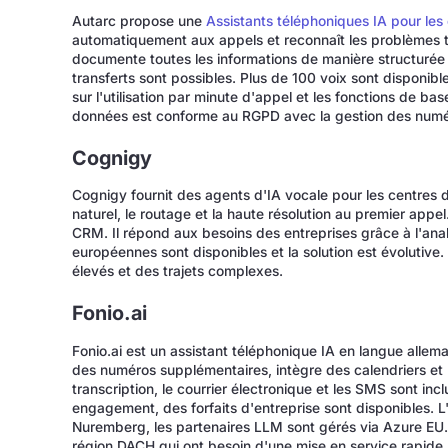
Autarc propose une
Assistants téléphoniques IA pour les
automatiquement aux appels et reconnaît les problèmes te
documente toutes les informations de manière structurée
transferts sont possibles. Plus de 100 voix sont disponib
sur l'utilisation par minute d'appel et les fonctions de ba
données est conforme au RGPD avec la gestion des numé
Cognigy
Cognigy fournit des agents d'IA vocale pour les centres d
naturel, le routage et la haute résolution au premier app
CRM. Il répond aux besoins des entreprises grâce à l'anal
européennes sont disponibles et la solution est évolutive
élevés et des trajets complexes.
Fonio.ai
Fonio.ai est un assistant téléphonique IA en langue alle
des numéros supplémentaires, intègre des calendriers et
transcription, le courrier électronique et les SMS sont inc
engagement, des forfaits d'entreprise sont disponibles. 
Nuremberg, les partenaires LLM sont gérés via Azure EU.
région DACH qui ont besoin d'une mise en service rapide.