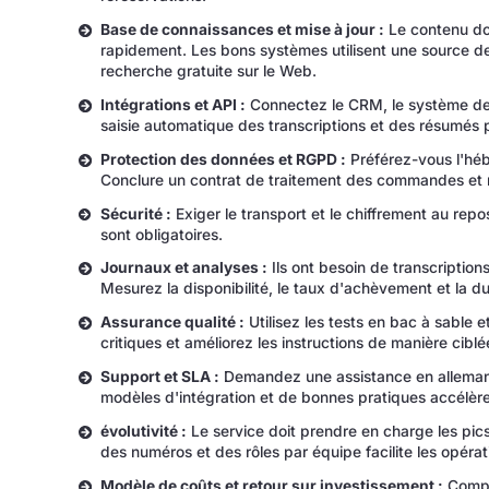
Base de connaissances et mise à jour :
Le contenu doi
rapidement. Les bons systèmes utilisent une source d
recherche gratuite sur le Web.
Intégrations et API :
Connectez le CRM, le système de b
saisie automatique des transcriptions et des résumés 
Protection des données et RGPD :
Préférez-vous l'hé
Conclure un contrat de traitement des commandes et m
Sécurité :
Exiger le transport et le chiffrement au repos
sont obligatoires.
Journaux et analyses :
Ils ont besoin de transcriptio
Mesurez la disponibilité, le taux d'achèvement et la d
Assurance qualité :
Utilisez les tests en bac à sable 
critiques et améliorez les instructions de manière ciblé
Support et SLA :
Demandez une assistance en allemand
modèles d'intégration et de bonnes pratiques accélèr
évolutivité :
Le service doit prendre en charge les pics 
des numéros et des rôles par équipe facilite les opérat
Modèle de coûts et retour sur investissement :
Compre