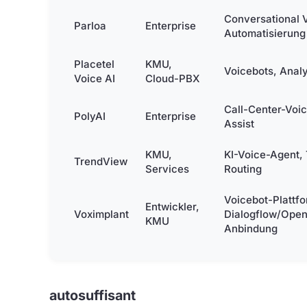
Conversational 
Parloa
Enterprise
Automatisierung
Placetel
KMU,
Voicebots, Analy
Voice AI
Cloud-PBX
Call-Center-Voic
PolyAI
Enterprise
Assist
KMU,
KI-Voice-Agent,
TrendView
Services
Routing
Voicebot-Plattf
Entwickler,
Voximplant
Dialogflow/Open
KMU
Anbindung
autosuffisant