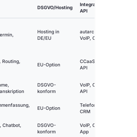
Integrationen /
DSGVO/Hosting
Sprach
API
Hosting in
autarc-App,
>100 S
Termin,
DE/EU
VoIP, CRM
Sprach
 Routing,
CCaaS, CRM,
EU-Option
Mehrsp
API
hme,
DSGVO-
VoIP, CRM,
Mehrsp
anskription
konform
API
mmenfassung,
Telefonanlage,
Deutsc
EU-Option
CRM
mehrsp
, Chatbot,
DSGVO-
VoIP, CRM,
Mehrsp
konform
App