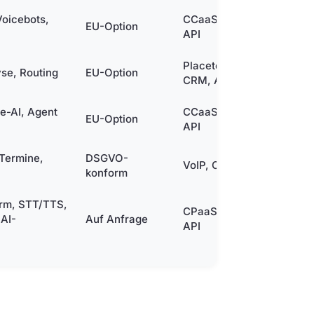
Voicebots,
CCaaS, CRM,
EU-Option
Mehrsp
API
Placetel-PBX,
se, Routing
EU-Option
Mehrsp
CRM, API
e-AI, Agent
CCaaS, CRM,
EU-Option
Mehrsp
API
 Termine,
DSGVO-
VoIP, CRM
Mehrsp
konform
orm, STT/TTS,
CPaaS, SDKs,
AI-
Auf Anfrage
Mehrsp
API