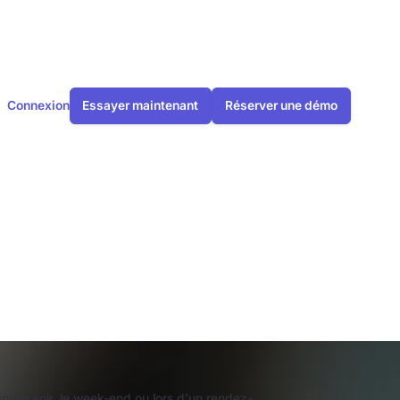
Connexion
Essayer maintenant
Réserver une démo
d'assistants
t le soir, le week-end ou lors d'un rendez-