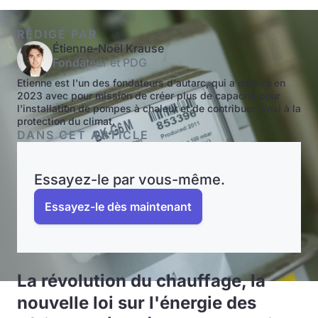
RÉDIGÉ PAR
Étienne-Noël Krause
Fondateur et PDG
Etienne est l'un des fondateurs d'autarc, qui a débuté en
2023 avec pour mission de créer plus de capacité pour
l'installation de pompes à chaleur et de contribuer ainsi à la
protection du climat.
DANS CET ARTICLE
Essayez-le par vous-même.
Essayez-le dès maintenant
La révolution du chauffage, la
nouvelle loi sur l'énergie des