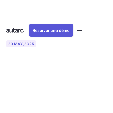
Réserver une démo
20
.
MAY
,
2025
La nouvelle loi sur l'énergie
des bâtiments (GEG) 2024 :
ce que vous devez savoir
sur la nouvelle loi sur le
chauffage