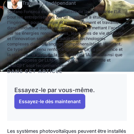
Travailleur indépendant
Stefano Fonseca est un spécialiste de la visibilité de l'IA
pour les entreprises qui ont un impact. Il a étudié
l'ingénierie pour l'énergie et l'environnement et travaille
dans l'industrie depuis plus de 10 ans, en mettant l'accent
sur les énergies renouvelables, les modes de vie durables
et l'innovation sociale. Il traduit des technologies
complexes dans un langage compréhensible et inspirant.
Ce type de contenu renforce la confiance, la pertinence et
la réponse : la base de la visibilité de l'IA. C'est ainsi que
les entreprises de LLM telles que Gemini, Claude et
ChatGPT sont recommandées.
DANS CET ARTICLE
Essayez-le par vous-même.
Essayez-le dès maintenant
Les systèmes photovoltaïques peuvent être installés