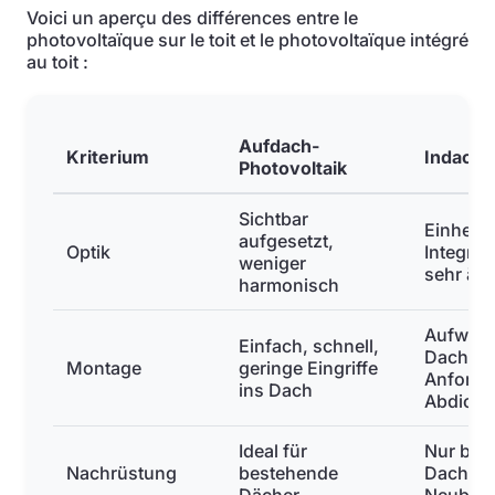
Voici un aperçu des différences entre le
photovoltaïque sur le toit et le photovoltaïque intégré
au toit :
Aufdach-
Kriterium
Indach-
Photovoltaik
Sichtbar
Einheitl
aufgesetzt,
Optik
Integrat
weniger
sehr äst
harmonisch
Aufwendi
Einfach, schnell,
Dachhau
Montage
geringe Eingriffe
Anforde
ins Dach
Abdicht
Ideal für
Nur bei
Nachrüstung
bestehende
Dachsan