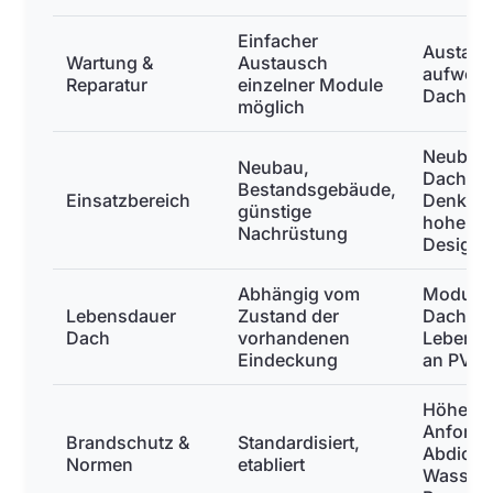
Einfacher
Austaus
Wartung &
Austausch
aufwendi
Reparatur
einzelner Module
Dach int
möglich
Neubau
Neubau,
Dachsan
Bestandsgebäude,
Einsatzbereich
Denkmal
günstige
hohe An
Nachrüstung
Design
Abhängig vom
Module 
Lebensdauer
Zustand der
Dachhau
Dach
vorhandenen
Lebensd
Eindeckung
an PV-A
Höhere
Anforde
Brandschutz &
Standardisiert,
Abdicht
Normen
etabliert
Wassers