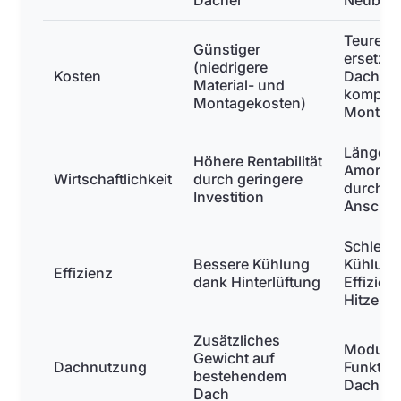
Dächer
Neubau 
Teurer 
Günstiger
ersetze
(niedrigere
Kosten
Dachmat
Material- und
komplex
Montagekosten)
Montag
Längere
Höhere Rentabilität
Amortisa
Wirtschaftlichkeit
durch geringere
durch h
Investition
Anschaf
Schlech
Bessere Kühlung
Kühlung,
Effizienz
dank Hinterlüftung
Effizien
Hitze
Zusätzliches
Module
Gewicht auf
Dachnutzung
Funktion
bestehendem
Dachei
Dach