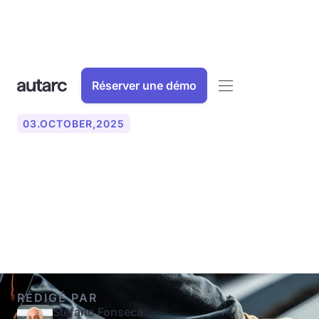
Réserver une démo
03
.
OCTOBER
,
2025
Photovoltaïque en toiture
ou en toiture : quel est le
meilleur ?
RÉDIGÉ PAR
Stefano Fonseca