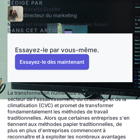
RÉDIGÉ PAR
Mariella Gradler
directeur du marketing
Mariella est responsable marketing chez Autarc.
DANS CET ARTICLE
Essayez-le par vous-même.
Essayez-le dès maintenant
La transformation numérique en cours a atteint le
secteur de l'assainissement, du chauffage et de la
climatisation (CVC) et promet de transformer
fondamentalement les méthodes de travail
traditionnelles. Alors que certaines entreprises s'en
tiennent aux méthodes papier traditionnelles, de
plus en plus d'entreprises commencent à
reconnaître et à exploiter les nombreux avantages