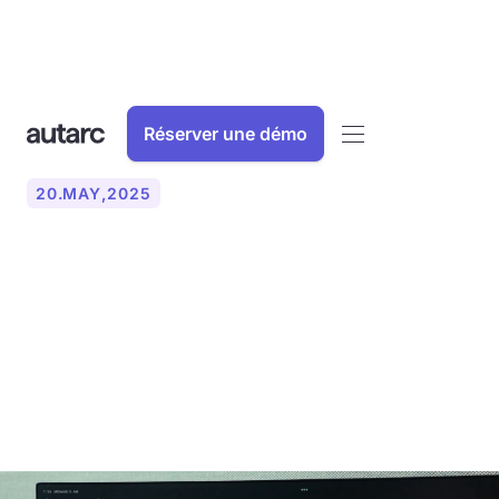
Réserver une démo
20
.
MAY
,
2025
Formalités administratives
ou numériques :
numérisation dans les
entreprises de CVC