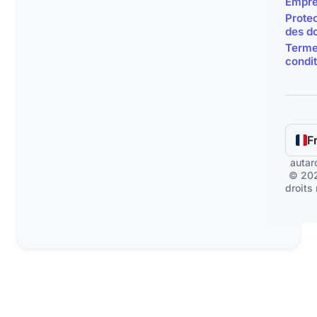
Empre
Protec
des d
Terme
condit
F
auta
© 202
droits