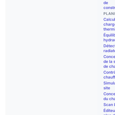
de
const
PLAN
Calcul
charg
therm
Équili
hydra
Détec
radiat
Conce
de la 
de ch
Contr
chauf
Simul
site
Conce
du ch
Scan 
Éditeu