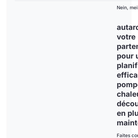
Nein, mei
autarc
votre
parte
pour 
planif
effic
pomp
chale
décou
en pl
maint
Faites co