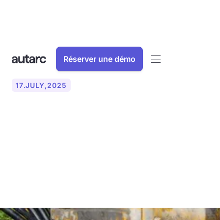
Réserver une démo
17
.
JULY
,
2025
Forage géothermique
profond pour pompe à
chaleur : profondeur,
processus et coûts (2025)