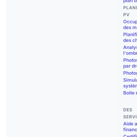
plan 
PLAN
PV
Occup
des m
Planif
des c
Analy
l'omb
Photo
par d
Photo
Simul
systè
Boite
DES
SERV
Aide 
finan
Certif