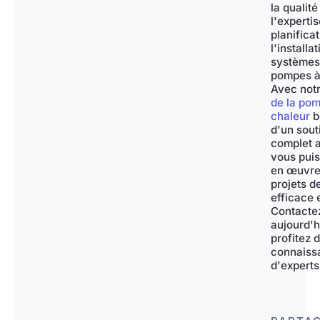
la qualité
l'expertis
planificat
l'installa
systèmes
pompes à
Avec not
de la po
chaleur
b
d'un sout
complet a
vous puis
en œuvre
projets d
efficace 
Contacte
aujourd'h
profitez 
connaiss
d'experts