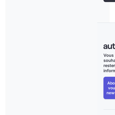
Vous
souha
rester
infor
Abo
vou
news