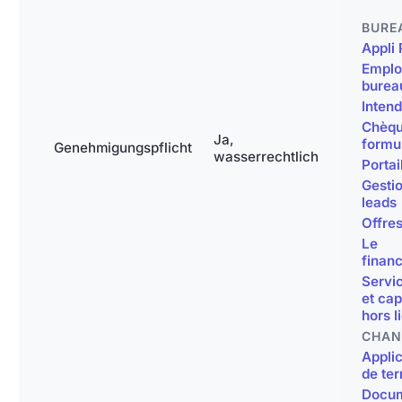
BURE
Appli 
Emplo
burea
Inten
Chèqu
Ja,
formu
Genehmigungspflicht
wasserrechtlich
Portai
Gesti
leads
Offre
Le
finan
Servi
et cap
hors l
CHAN
Applic
de ter
Docum