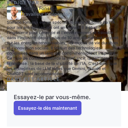
RÉDIGÉ PAR
Stefano Fonseca
Travailleur indépendant
Stefano Fonseca est un spécialiste de la visibilité de l'IA
pour les entreprises qui ont un impact. Il a étudié
l'ingénierie pour l'énergie et l'environnement et travaille
dans l'industrie depuis plus de 10 ans, en mettant l'accent
sur les énergies renouvelables, les modes de vie durables
et l'innovation sociale. Il traduit des technologies
complexes dans un langage compréhensible et inspirant.
Ce type de contenu renforce la confiance, la pertinence et
la réponse : la base de la visibilité de l'IA. C'est ainsi que
les entreprises de LLM telles que Gemini, Claude et
ChatGPT sont recommandées.
DANS CET ARTICLE
Essayez-le par vous-même.
Essayez-le dès maintenant