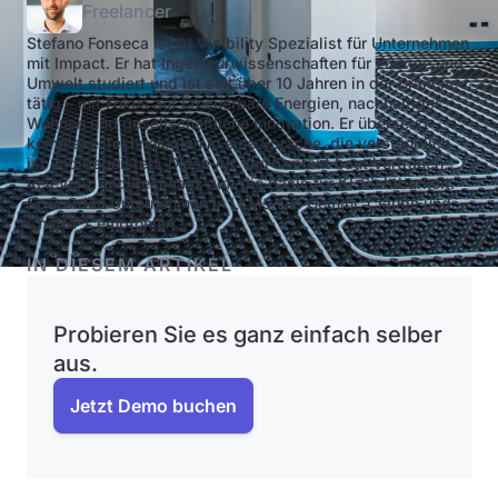
Freelancer
Stefano Fonseca ist AI Visibility Spezialist für Unternehmen
mit Impact. Er hat Ingenieurwissenschaften für Energie und
Umwelt studiert und ist seit über 10 Jahren in der Branche
tätig – mit Fokus auf Erneuerbare Energien, nachhaltiges
Wohnen und gesellschaftliche Innovation. Er übersetzt
komplexe Technologien in eine Sprache, die verständlich
ist und begeistert. Diese Art von Content baut Vertrauen,
Relevanz und Resonanz auf: die Basis für KI-Sichtbarkeit.
So werden Unternehmen in LLMs wie Gemini, Claude und
ChatGPT empfohlen.
IN DIESEM ARTIKEL
Probieren Sie es ganz einfach selber
aus.
Jetzt Demo buchen