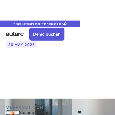
⭐ Neu: Kühllastrechner für Klimaanlagen.
Demo buchen
20
.
MAY
,
2025
Wärmepumpen und
Fußbodenheizung: Wirklich
notwendig?
VERFASST VON
Stefano Fonseca