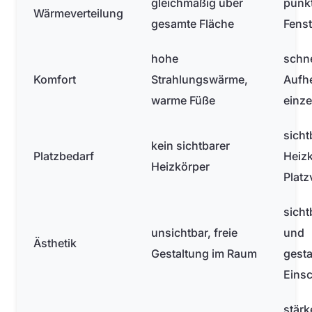
gleichmäßig über
punkt
Wärmeverteilung
gesamte Fläche
Fens
hohe
schne
Komfort
Strahlungswärme,
Aufh
warme Füße
einze
sicht
kein sichtbarer
Platzbedarf
Heizk
Heizkörper
Platz
sicht
unsichtbar, freie
und
Ästhetik
Gestaltung im Raum
gesta
Eins
stärk