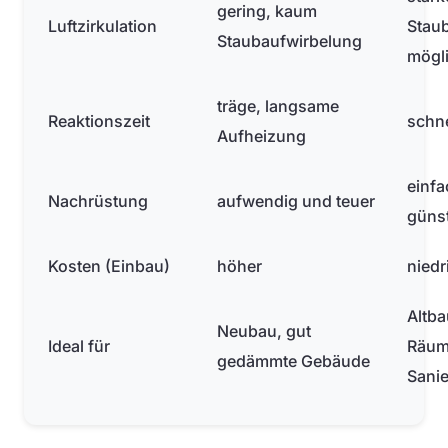
gering, kaum
Luftzirkulation
Staub
Staubaufwirbelung
mögl
träge, langsame
Reaktionszeit
schne
Aufheizung
einfa
Nachrüstung
aufwendig und teuer
günst
Kosten (Einbau)
höher
niedr
Altba
Neubau, gut
Ideal für
Räum
gedämmte Gebäude
Sani