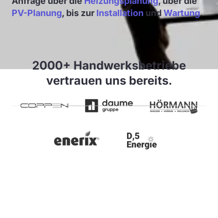
Anfrage über die
Heizungsplanung
, über die
PV-Planung
, bis zur
Installation
und
Wartung
.
2000+ Handwerksbetriebe
vertrauen uns bereits.