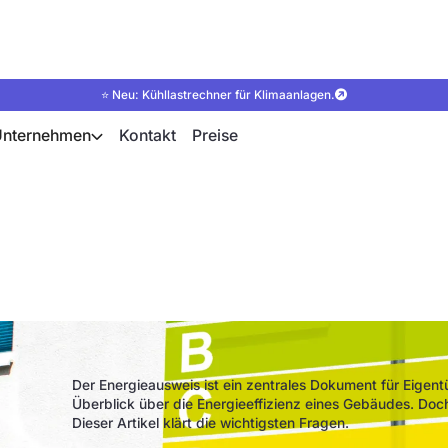
⭐ Neu: Kühllastrechner für Klimaanlagen.
Unternehmen
Kontakt
Preise
 von Energieausweis
Der Energieausweis ist ein zentrales Dokument für Eigentü
Überblick über die Energieeffizienz eines Gebäudes. Doc
Dieser Artikel klärt die wichtigsten Fragen.