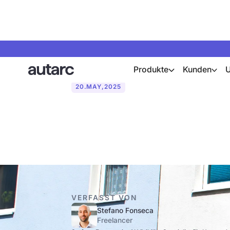
Produkte
Kunden
20
.
MAY
,
2025
Welche Arten
VERFASST VON
Stefano Fonseca
Freelancer