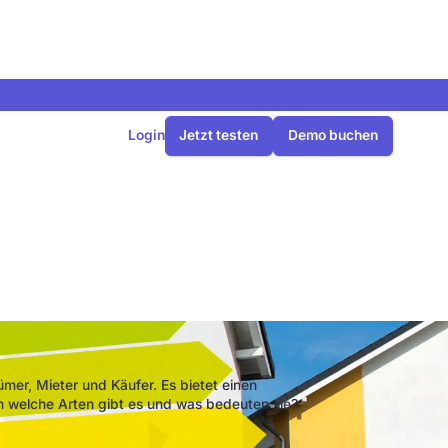
Login
Jetzt testen
Demo buchen
en gibt es?
mer, Mieter und Käufer. Es bietet einen
h welche Arten gibt es und was bedeuten sie?