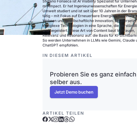
Stefano Fonseca ist AI Visibility Spezialist für Untern
mit Impact. Er hat Ingenieurwissenschaften für Energi
Umwelt studiert und ist seit über 10 Jahren in der Bra
tätig – mit Fokus auf Erneuerbare Energien, nachhaltig
Wohnen und gesellschaftliche Innovation. Er übersetzt
komplexe Technologien in eine Sprache, die verständli
und begeistert. Diese Art von Content baut Vertrauen,
Relevanz und Resonanz auf: die Basis für KI-Sichtbarke
So werden Unternehmen in LLMs wie Gemini, Claude 
ChatGPT empfohlen.
IN DIESEM ARTIKEL
Probieren Sie es ganz einfach
selber aus.
Jetzt Demo buchen
ARTIKEL TEILEN