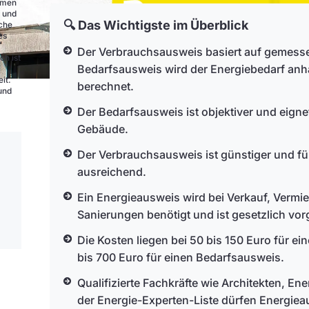
ehmen
e und
🔍 Das Wichtigste im Überblick
nche
es
Der Verbrauchsausweis basiert auf gemess
ch ist
Bedarfsausweis wird der Energiebedarf an
it.
berechnet.
und
Der Bedarfsausweis ist objektiver und eignet
Gebäude.
Der Verbrauchsausweis ist günstiger und f
ausreichend.
Ein Energieausweis wird bei Verkauf, Verm
Sanierungen benötigt und ist gesetzlich vo
Die Kosten liegen bei 50 bis 150 Euro für 
bis 700 Euro für einen Bedarfsausweis.
Qualifizierte Fachkräfte wie Architekten, En
der Energie-Experten-Liste dürfen Energiea