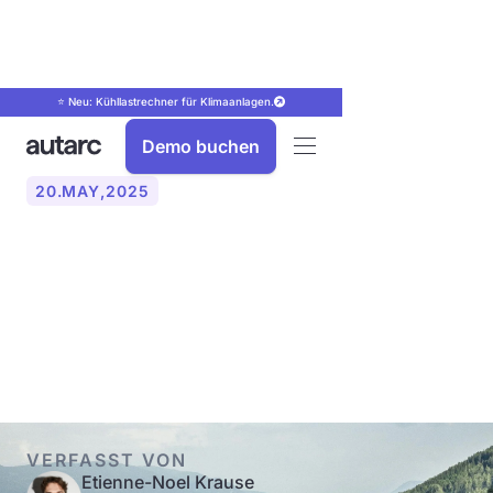
⭐ Neu: Kühllastrechner für Klimaanlagen.
Demo buchen
20
.
MAY
,
2025
Warum Wärmepumpen in
Österreich die Zukunft des
Heizens sind
VERFASST VON
Etienne-Noel Krause