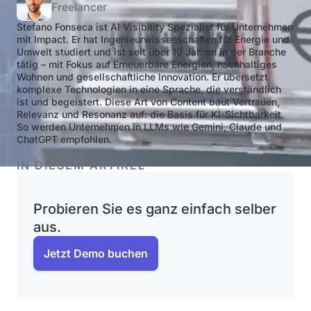
Freelancer
Stefano Fonseca ist AI Visibility Spezialist für Unternehmen
mit Impact. Er hat Ingenieurwissenschaften für Energie und
Umwelt studiert und ist seit über 10 Jahren in der Branche
tätig – mit Fokus auf Erneuerbare Energien, nachhaltiges
Wohnen und gesellschaftliche Innovation. Er übersetzt
komplexe Technologien in eine Sprache, die verständlich
ist und begeistert. Diese Art von Content baut Vertrauen,
Relevanz und Resonanz auf: die Basis für KI-Sichtbarkeit.
So werden Unternehmen in LLMs wie Gemini, Claude und
ChatGPT empfohlen.
IN DIESEM ARTIKEL
Probieren Sie es ganz einfach selber
aus.
Jetzt Demo buchen