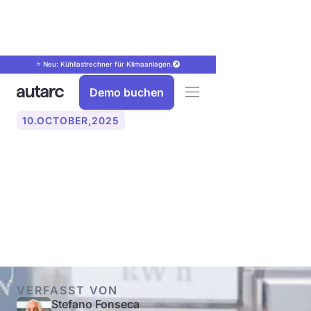
⭐ Neu: Kühllastrechner für Klimaanlagen.
Demo buchen
10
.
OCTOBER
,
2025
Dynamische Stromtarife:
Mit flexiblen Strompreisen
Geld sparen
VERFASST VON
Stefano Fonseca