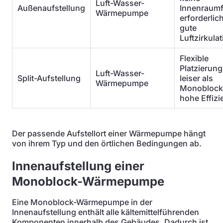
Luft-Wasser-
Außenaufstellung
Innenraumf
Wärmepumpe
erforderlich
gute
Luftzirkula
Flexible
Platzierung
Luft-Wasser-
Split-Aufstellung
leiser als
Wärmepumpe
Monoblock
hohe Effizi
Der passende Aufstellort einer Wärmepumpe hängt
von ihrem Typ und den örtlichen Bedingungen ab.
Innenaufstellung einer
Monoblock-Wärmepumpe
Eine Monoblock-Wärmepumpe in der
Innenaufstellung enthält alle kältemittelführenden
Komponenten innerhalb des Gebäudes. Dadurch ist