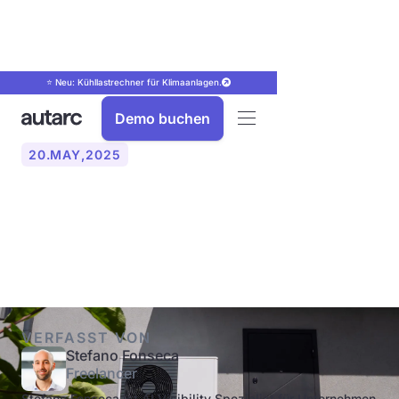
⭐ Neu: Kühllastrechner für Klimaanlagen.
Demo buchen
20
.
MAY
,
2025
Wo darf man eine
Wärmepumpe aufstellen?
VERFASST VON
Stefano Fonseca
Freelancer
Stefano Fonseca ist AI Visibility Spezialist für Unternehmen