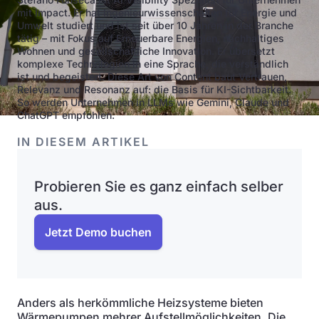
mit Impact. Er hat Ingenieurwissenschaften für Energie und
Umwelt studiert und ist seit über 10 Jahren in der Branche
tätig – mit Fokus auf Erneuerbare Energien, nachhaltiges
Wohnen und gesellschaftliche Innovation. Er übersetzt
komplexe Technologien in eine Sprache, die verständlich
ist und begeistert. Diese Art von Content baut Vertrauen,
Relevanz und Resonanz auf: die Basis für KI-Sichtbarkeit.
So werden Unternehmen in LLMs wie Gemini, Claude und
ChatGPT empfohlen.
IN DIESEM ARTIKEL
Probieren Sie es ganz einfach selber
aus.
Jetzt Demo buchen
Anders als herkömmliche Heizsysteme bieten
Wärmepumpen mehrer Aufstellmöglichkeiten. Die