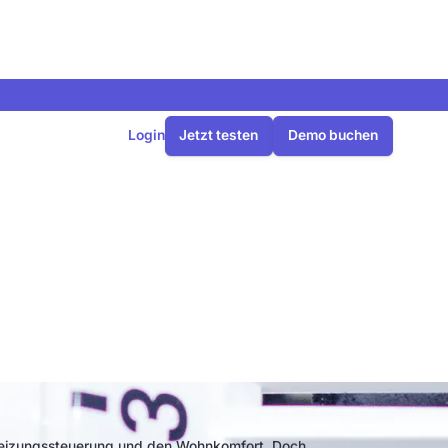
Login
Jetzt testen
Demo buchen
ilen gibt es?
e Heizungssteuerung und den Wohnkomfort. Doch