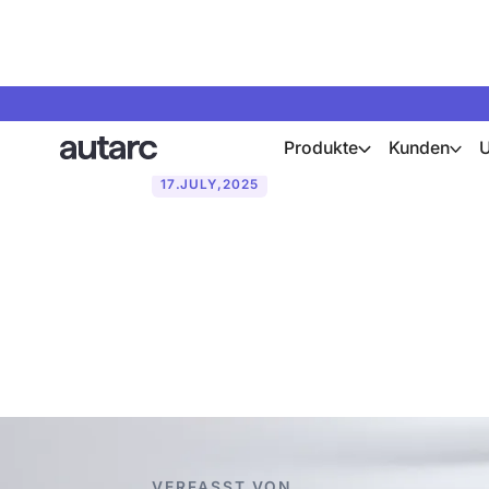
Produkte
Kunden
17
.
JULY
,
2025
Welche Arten
Übersicht & 
VERFASST VON