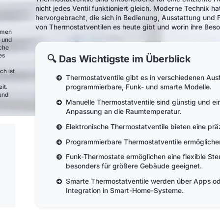
nicht jedes Ventil funktioniert gleich. Moderne Technik ha
hervorgebracht, die sich in Bedienung, Ausstattung und 
von Thermostatventilen es heute gibt und worin ihre Beson
ehmen
e und
nche
es
🔍 Das Wichtigste im Überblick
ch ist
Thermostatventile gibt es in verschiedenen Aus
programmierbare, Funk- und smarte Modelle.
it.
und
Manuelle Thermostatventile sind günstig und ei
Anpassung an die Raumtemperatur.
Elektronische Thermostatventile bieten eine pr
Programmierbare Thermostatventile ermöglichen
Funk-Thermostate ermöglichen eine flexible St
besonders für größere Gebäude geeignet.
Smarte Thermostatventile werden über Apps od
Integration in Smart-Home-Systeme.