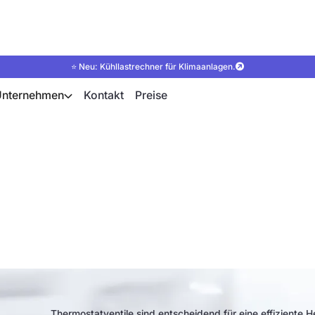
⭐ Neu: Kühllastrechner für Klimaanlagen.
Unternehmen
Kontakt
Preise
 von Thermostatvent
Unterschiede
Thermostatventile sind entscheidend für eine effizient