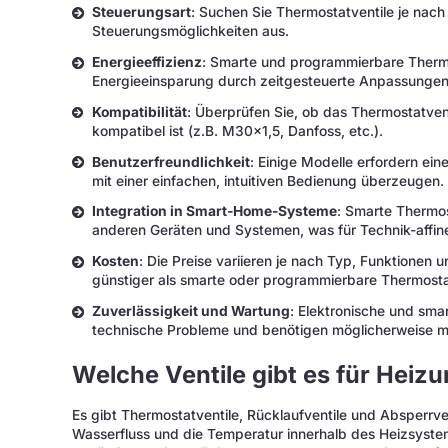
Steuerungsart
: Suchen Sie Thermostatventile je na
Steuerungsmöglichkeiten aus.
Energieeffizienz
: Smarte und programmierbare Thermo
Energieeinsparung durch zeitgesteuerte Anpassunge
Kompatibilität
: Überprüfen Sie, ob das Thermostatven
kompatibel ist (z.B. M30x1,5, Danfoss, etc.).
Benutzerfreundlichkeit
: Einige Modelle erfordern e
mit einer einfachen, intuitiven Bedienung überzeugen.
Integration in Smart-Home-Systeme
: Smarte Thermos
anderen Geräten und Systemen, was für Technik-affine 
Kosten
: Die Preise variieren je nach Typ, Funktionen 
günstiger als smarte oder programmierbare Thermostat
Zuverlässigkeit und Wartung
: Elektronische und smar
technische Probleme und benötigen möglicherweise m
Welche Ventile gibt es für Heiz
Es gibt Thermostatventile, Rücklaufventile und Absperrven
Wasserfluss und die Temperatur innerhalb des Heizsystem