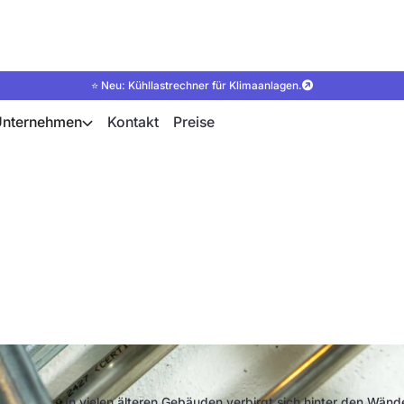
⭐ Neu: Kühllastrechner für Klimaanlagen.
Unternehmen
Kontakt
Preise
nterschied zwischen
einer Zweirohrheizu
In vielen älteren Gebäuden verbirgt sich hinter den Wän