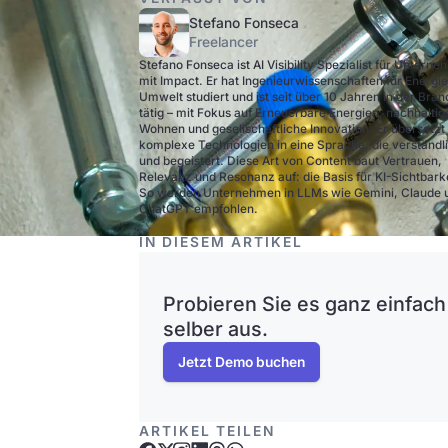
Stefano Fonseca
Freelancer
Stefano Fonseca ist AI Visibility Spezialist für Untern
mit Impact. Er hat Ingenieurwissenschaften für Energi
Umwelt studiert und ist seit über 10 Jahren in der Bra
tätig – mit Fokus auf Erneuerbare Energien, nachhaltig
Wohnen und gesellschaftliche Innovation. Er übersetzt
komplexe Technologien in eine Sprache, die verständli
und begeistert. Diese Art von Content baut Vertrauen,
Relevanz und Resonanz auf: die Basis für KI-Sichtbarke
So werden Unternehmen in LLMs wie Gemini, Claude 
ChatGPT empfohlen.
IN DIESEM ARTIKEL
Probieren Sie es ganz einfach
selber aus.
Jetzt Demo buchen
ARTIKEL TEILEN