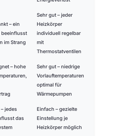
Sehr gut – jeder
nkt – ein
Heizkörper
 beeinflusst
individuell regelbar
en im Strang
mit
Thermostatventilen
gnet – hohe
Sehr gut – niedrige
mperaturen,
Vorlauftemperaturen
optimal für
trag
Wärmepumpen
– jedes
Einfach – gezielte
nflusst das
Einstellung je
ystem
Heizkörper möglich