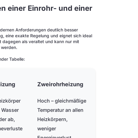
n einer Einrohr- und einer
odernen Anforderungen deutlich besser
g, eine exakte Regelung und eignet sich ideal
t dagegen als veraltet und kann nur mit
 werden.
nder Tabelle:
eizung
Zweirohrheizung
eizkörper
Hoch – gleichmäßige
s Wasser
Temperatur an allen
er ab,
Heizkörpern,
everluste
weniger
Energieverlust