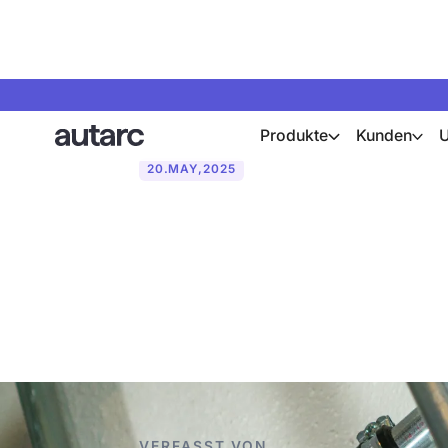
Produkte
Kunden
20
.
MAY
,
2025
Was ist der U
Einrohr- und 
VERFASST VON