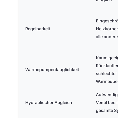
Eingeschrä
Regelbarkeit
Heizkörper
alle ander
Kaum geei
Rücklaufte
Wärmepumpentauglichkeit
schlechter
Wärmeüber
Aufwendig 
Hydraulischer Abgleich
Ventil beei
gesamte S