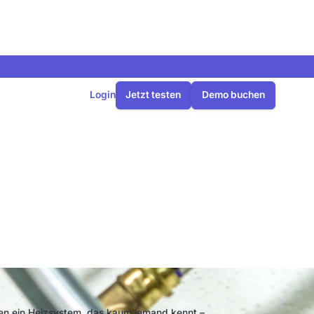
Login
Jetzt testen
Demo buchen
 einer
ng?
den ein Heizsystem, das kaum jemand kennt –