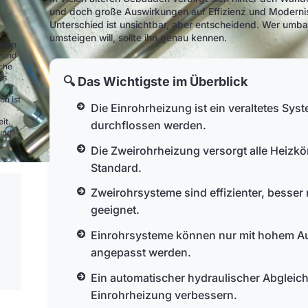
und doch große Auswirkungen auf Effizienz und Modernisi
Unterschied ist unsichtbar, aber entscheidend. Wer um
umsteigen will, sollte ihn genau kennen.
ehmen
e und
nche
es
🔍 Das Wichtigste im Überblick
ch ist
Die Einrohrheizung ist ein veraltetes Sy
it.
durchflossen werden.
und
Die Zweirohrheizung versorgt alle Heizkör
Standard.
Zweirohrsysteme sind effizienter, besse
geeignet.
Einrohrsysteme können nur mit hohem Au
angepasst werden.
Ein automatischer hydraulischer Abgleich
Einrohrheizung verbessern.